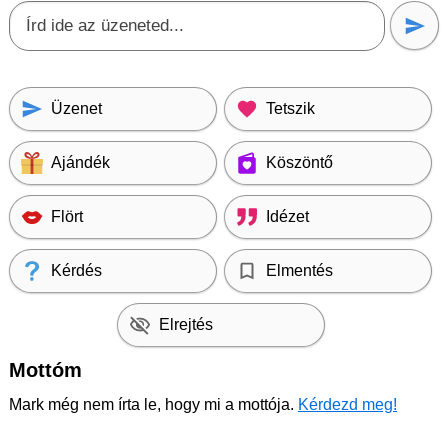
Üzenet
Tetszik
Ajándék
Köszöntő
Flört
Idézet
Kérdés
Elmentés
Elrejtés
Mottóm
Mark még nem írta le, hogy mi a mottója.
Kérdezd meg!