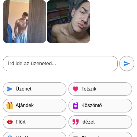
Üzenet
Tetszik
Ajándék
Köszöntő
Flört
Idézet