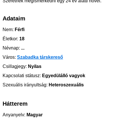
Szeretnék megismerkedni egy 24 év alatti nővel.
Adataim
Nem:
Férfi
Életkor:
18
Névnap:
...
Város:
Szabadka társkereső
Csillagjegy:
Nyilas
Kapcsolati státusz:
Egyedülálló vagyok
Szexuális irányultság:
Heteroszexuális
Hátterem
Anyanyelv:
Magyar