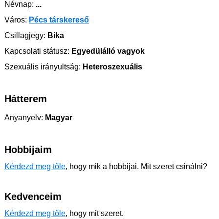
Névnap:
...
Város:
Pécs társkereső
Csillagjegy:
Bika
Kapcsolati státusz:
Egyedülálló vagyok
Szexuális irányultság:
Heteroszexuális
Hátterem
Anyanyelv:
Magyar
Hobbijaim
Kérdezd meg tőle
, hogy mik a hobbijai. Mit szeret csinálni?
Kedvenceim
Kérdezd meg tőle
, hogy mit szeret.