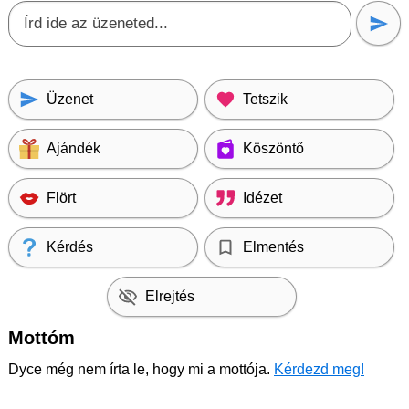
Üzenet
Tetszik
Ajándék
Köszöntő
Flört
Idézet
Kérdés
Elmentés
Elrejtés
Mottóm
Dyce még nem írta le, hogy mi a mottója.
Kérdezd meg!