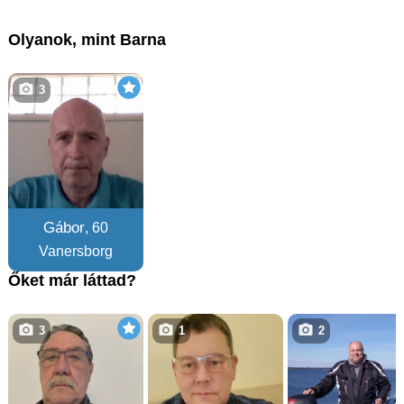
Olyanok, mint Barna
3
Gábor
, 60
Vanersborg
Őket már láttad?
3
1
2