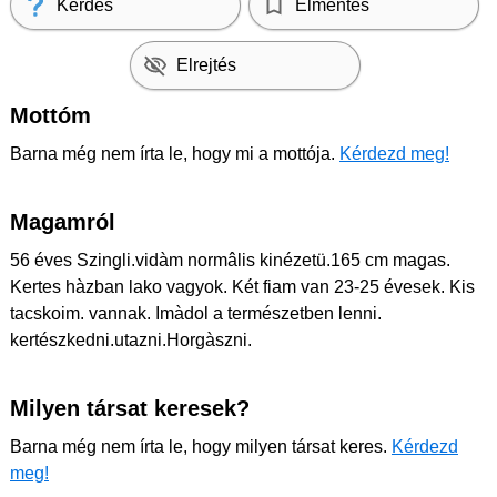
Kérdés
Elmentés
Elrejtés
Mottóm
Barna még nem írta le, hogy mi a mottója.
Kérdezd meg!
Magamról
56 éves Szingli.vidàm normâlis kinézetü.165 cm magas.
Kertes hàzban lako vagyok. Két fiam van 23-25 évesek. Kis
tacskoim. vannak. Imàdol a természetben lenni.
kertészkedni.utazni.Horgàszni.
Milyen társat keresek?
Barna még nem írta le, hogy milyen társat keres.
Kérdezd
meg!