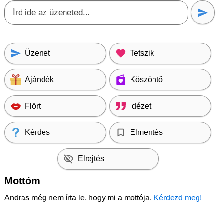
Üzenet
Tetszik
Ajándék
Köszöntő
Flört
Idézet
Kérdés
Elmentés
Elrejtés
Mottóm
Andras még nem írta le, hogy mi a mottója.
Kérdezd meg!