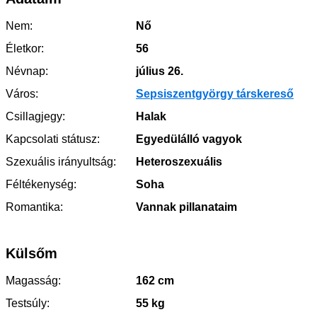
Nem:
Nő
Életkor:
56
Névnap:
július 26.
Város:
Sepsiszentgyörgy társkereső
Csillagjegy:
Halak
Kapcsolati státusz:
Egyedülálló vagyok
Szexuális irányultság:
Heteroszexuális
Féltékenység:
Soha
Romantika:
Vannak pillanataim
Külsőm
Magasság:
162 cm
Testsúly:
55 kg