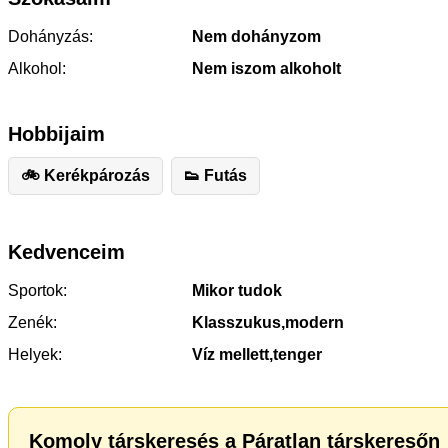
Dohányzás:
Nem dohányzom
Alkohol:
Nem iszom alkoholt
Hobbijaim
🚲 Kerékpározás
👟 Futás
Kedvenceim
Sportok:
Mikor tudok
Zenék:
Klasszukus,modern
Helyek:
Víz mellett,tenger
Komoly társkeresés a Páratlan társkeresőn