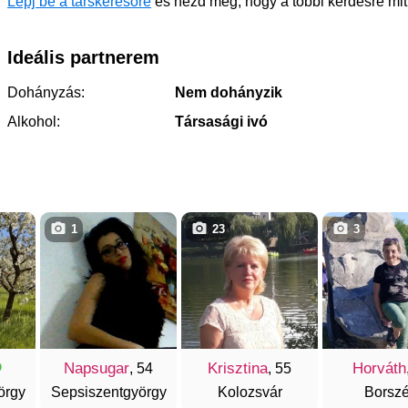
Lépj be a társkeresőre
és nézd meg, hogy a többi kérdésre mit
Ideális partnerem
Dohányzás:
Nem dohányzik
Alkohol:
Társasági ivó
1
23
3
Napsugar
Krisztina
Horváth
, 54
, 55
örgy
Sepsiszentgyörgy
Kolozsvár
Borsz