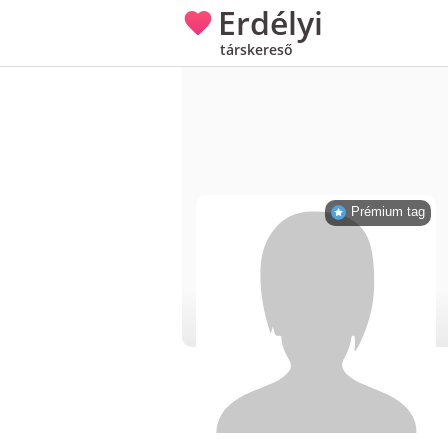
Erdélyi
társkereső
Prémium tag