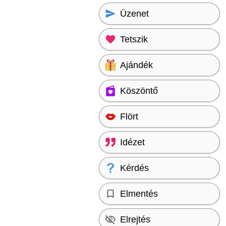
Üzenet
Tetszik
Ajándék
Köszöntő
Flört
Idézet
Kérdés
Elmentés
Elrejtés