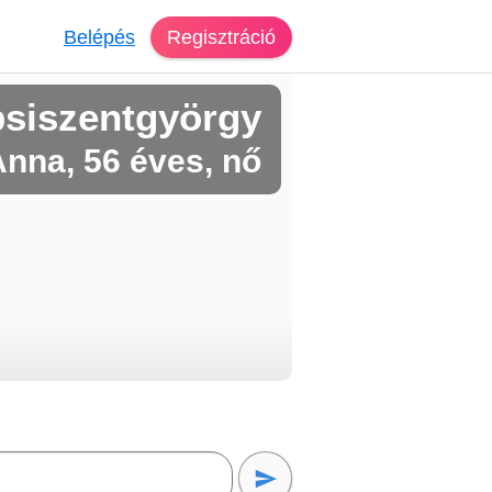
Belépés
Regisztráció
psiszentgyörgy
nna, 56 éves, nő