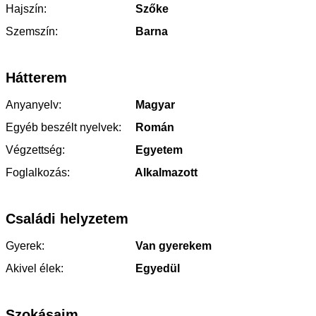
Hajszín:
Szőke
Szemszín:
Barna
Hátterem
Anyanyelv:
Magyar
Egyéb beszélt nyelvek:
Román
Végzettség:
Egyetem
Foglalkozás:
Alkalmazott
Családi helyzetem
Gyerek:
Van gyerekem
Akivel élek:
Egyedül
Szokásaim