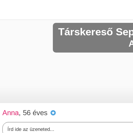
Társkereső Se
A
Anna
, 56 éves