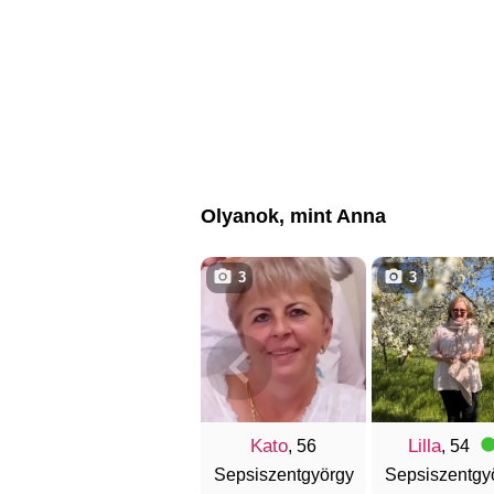
Olyanok, mint Anna
3
3
Kato
Lilla
, 56
, 54
Sepsiszentgyörgy
Sepsiszentgy