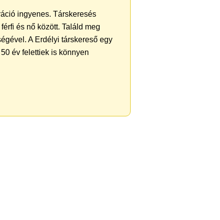
tráció ingyenes. Társkeresés
férfi és nő között. Találd meg
égével. A Erdélyi társkereső egy
50 év felettiek is könnyen