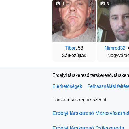
1
3
Tibor
Nimrod32
, 53
, 
Sárközújlak
Nagyvára
Erdélyi társkereső társkereső, társke
Elérhetőségek
Felhasználási feltét
Társkeresés régiók szerint
Erdélyi társkereső Marosvásárhe
Erdélyi társkereső Csíkszereda