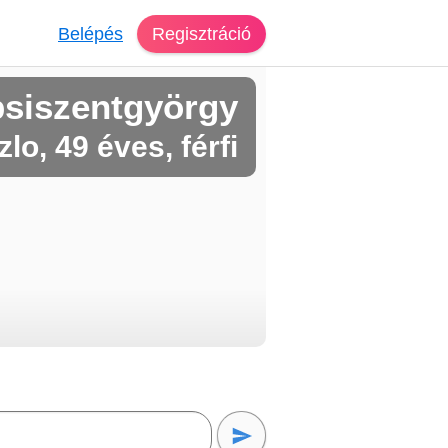
Belépés
Regisztráció
psiszentgyörgy
lo, 49 éves, férfi