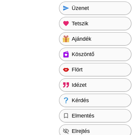
Üzenet
Tetszik
Ajándék
Köszöntő
Flört
Idézet
Kérdés
Elmentés
Elrejtés