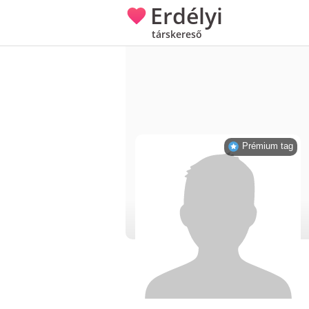
Erdélyi
társkereső
Prémium tag