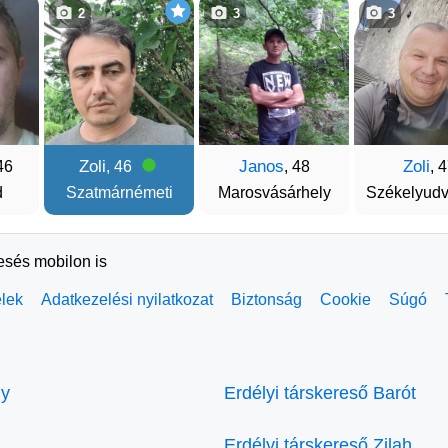
2
3
3
Zoli
Janos
Zoli
46
, 46
, 48
, 
d
Szatmárnémeti
Marosvásárhely
Székelyudv
resés mobilon is
elek
Adatkezelési nyilatkozat
Biztonság
Cookie
Súgó
ly
Erdélyi társkereső Barót
Erdélyi társkereső Zilah