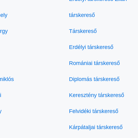
ely
társkereső
örgy
Társkereső
Erdélyi társkereső
Romániai társkereső
miklós
Diplomás társkereső
i
Keresztény társkereső
y
Felvidéki társkereső
Kárpátaljai társkereső