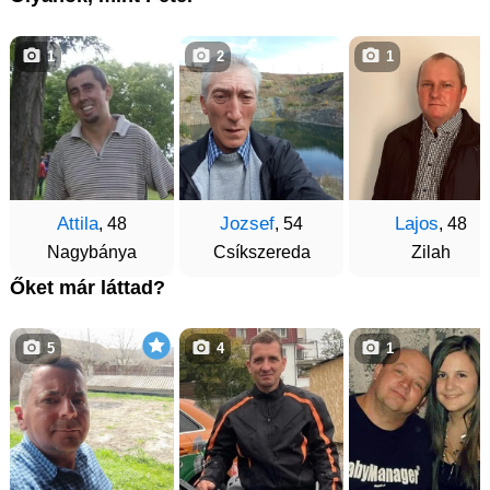
1
2
1
Attila
Jozsef
Lajos
, 48
, 54
, 48
Nagybánya
Csíkszereda
Zilah
Őket már láttad?
5
4
1