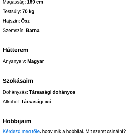
Magasság:
169 cm
Testsúly:
70 kg
Hajszín:
Ősz
Szemszín:
Barna
Hátterem
Anyanyelv:
Magyar
Szokásaim
Dohányzás:
Társasági dohányos
Alkohol:
Társasági ivó
Hobbijaim
Kérdezd meg tőle
, hogy mik a hobbijai. Mit szeret csinálni?