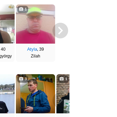
1
Atyla
, 40
, 39
györgy
Zilah
3
1
1