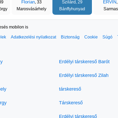
Florian
Szilárd
ERVIN
39
, 33
, 29
,
örgy
Marosvásárhely
Bánffyhunyad
Sarmas
resés mobilon is
elek
Adatkezelési nyilatkozat
Biztonság
Cookie
Súgó
ly
Erdélyi társkereső Barót
Erdélyi társkereső Zilah
ely
társkereső
örgy
Társkereső
Erdélyi társkereső