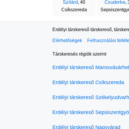
Szilárd
Csudorke
, 40
, 
Csíkszereda
Sepsiszentgy
Erdélyi társkereső társkereső, társke
Elérhetőségek
Felhasználási feltét
Társkeresés régiók szerint
Erdélyi társkereső Marosvásárhe
Erdélyi társkereső Csíkszereda
Erdélyi társkereső Székelyudvarh
Erdélyi társkereső Sepsiszentgy
Erdélyi társkereső Nagyvárad