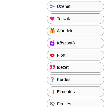
Üzenet
Tetszik
Ajándék
Köszöntő
Flört
Idézet
Kérdés
Elmentés
Elrejtés