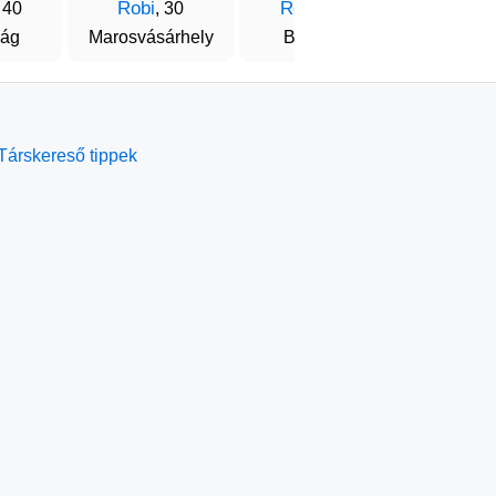
Robi
Róbert
Domo
 40
, 30
, 40
ág
Marosvásárhely
Beszterce
Ková
Társkereső tippek