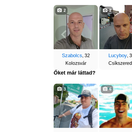
2
2
Szabolcs
Lucyboy
, 32
, 
Kolozsvár
Csíkszere
Őket már láttad?
3
6