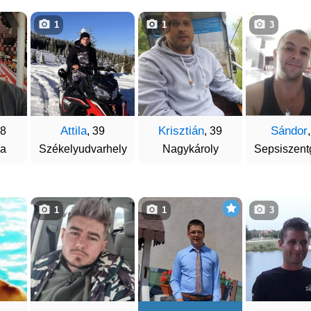
1
1
3
Attila
Krisztián
Sándor
38
, 39
, 39
da
Székelyudvarhely
Nagykároly
Sepsiszent
1
1
3