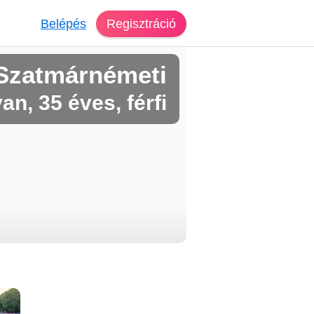
Belépés
Regisztráció
Szatmárnémeti
van, 35 éves, férfi