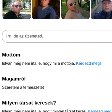
Mottóm
Istvan még nem írta le, hogy mi a mottója.
Kérdezd meg!
Magamról
Szeretem a termeszetet
Milyen társat keresek?
Istvan még nem írta le, hogy milyen társat keres.
Kérdezd meg