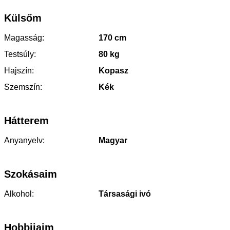
Külsőm
Magasság:
170 cm
Testsúly:
80 kg
Hajszín:
Kopasz
Szemszín:
Kék
Hátterem
Anyanyelv:
Magyar
Szokásaim
Alkohol:
Társasági ivó
Hobbijaim