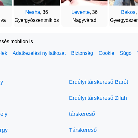
Nesha
Levente
Bakos
, 36
, 36
,
lva
Gyergyószentmiklós
Nagyvárad
Gyergyószen
resés mobilon is
elek
Adatkezelési nyilatkozat
Biztonság
Cookie
Súgó
ly
Erdélyi társkereső Barót
Erdélyi társkereső Zilah
ely
társkereső
örgy
Társkereső