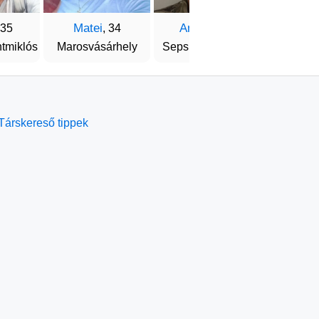
Matei
Andras
Csong
 35
, 34
, 28
tmiklós
Marosvásárhely
Sepsiszentgyörgy
Székelyu
Társkereső tippek