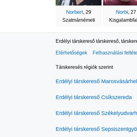
Norbert
Norbi
, 29
, 27
Szatmárnémeti
Kisgalambfa
Erdélyi társkereső társkereső, társke
Elérhetőségek
Felhasználási feltét
Társkeresés régiók szerint
Erdélyi társkereső Marosvásárhe
Erdélyi társkereső Csíkszereda
Erdélyi társkereső Székelyudvarh
Erdélyi társkereső Sepsiszentgy