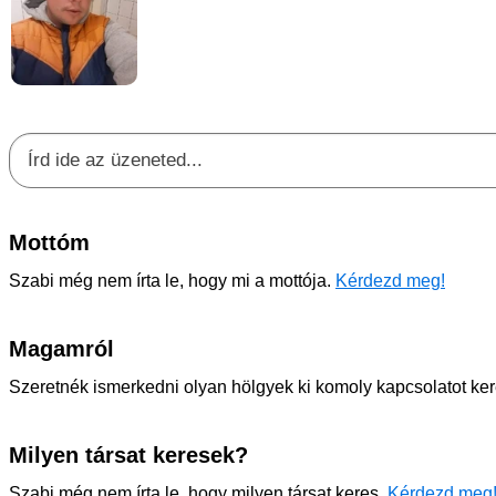
Mottóm
Szabi még nem írta le, hogy mi a mottója.
Kérdezd meg!
Magamról
Szeretnék ismerkedni olyan hölgyek ki komoly kapcsolatot ke
Milyen társat keresek?
Szabi még nem írta le, hogy milyen társat keres.
Kérdezd meg