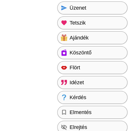
Üzenet
Tetszik
Ajándék
Köszöntő
Flört
Idézet
Kérdés
Elmentés
Elrejtés