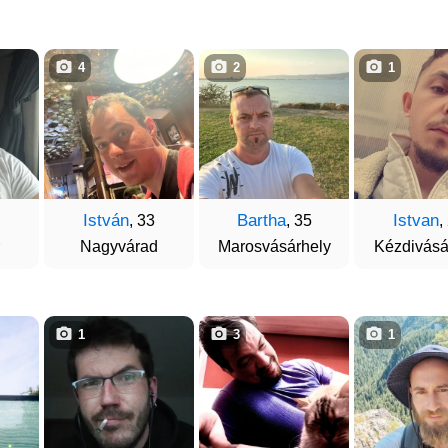
4
2
1
István
Bartha
Istvan
, 33
, 35
,
Nagyvárad
Marosvásárhely
Kézdivásá
1
3
1