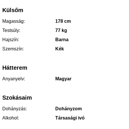
Külsőm
Magasság:
178 cm
Testsúly:
77 kg
Hajszín:
Barna
Szemszín:
Kék
Hátterem
Anyanyelv:
Magyar
Szokásaim
Dohányzás:
Dohányzom
Alkohol:
Társasági ivó