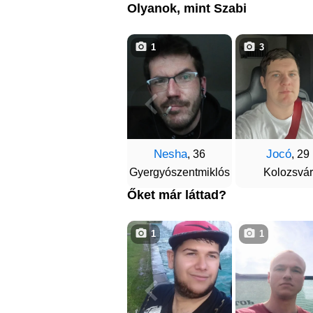
Olyanok, mint Szabi
1
3
Nesha
Jocó
, 36
, 29
Gyergyószentmiklós
Kolozsvár
Őket már láttad?
1
1