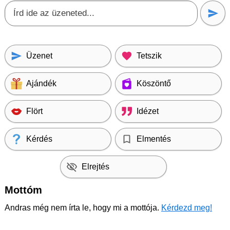
Üzenet
Tetszik
Ajándék
Köszöntő
Flört
Idézet
Kérdés
Elmentés
Elrejtés
Mottóm
Andras még nem írta le, hogy mi a mottója.
Kérdezd meg!