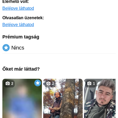
Elérhető volt:
Belépve láthatod
Olvasatlan üzenetek:
Belépve láthatod
Prémium tagság
Nincs
Őket már láttad?
2
2
1