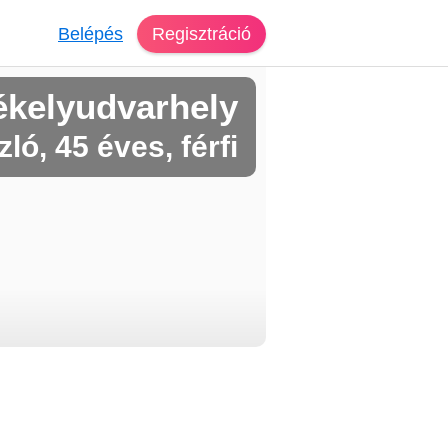
Belépés
Regisztráció
ékelyudvarhely
ló, 45 éves, férfi