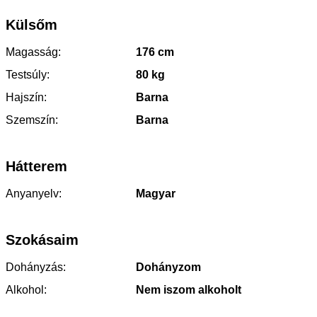
Külsőm
Magasság:
176 cm
Testsúly:
80 kg
Hajszín:
Barna
Szemszín:
Barna
Hátterem
Anyanyelv:
Magyar
Szokásaim
Dohányzás:
Dohányzom
Alkohol:
Nem iszom alkoholt