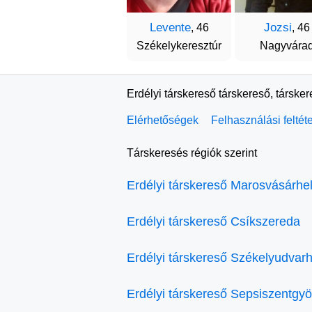
Levente
Jozsi
, 46
, 46
Székelykeresztúr
Nagyvára
Erdélyi társkereső társkereső, társke
Elérhetőségek
Felhasználási feltét
Társkeresés régiók szerint
Erdélyi társkereső Marosvásárhe
Erdélyi társkereső Csíkszereda
Erdélyi társkereső Székelyudvarh
Erdélyi társkereső Sepsiszentgy