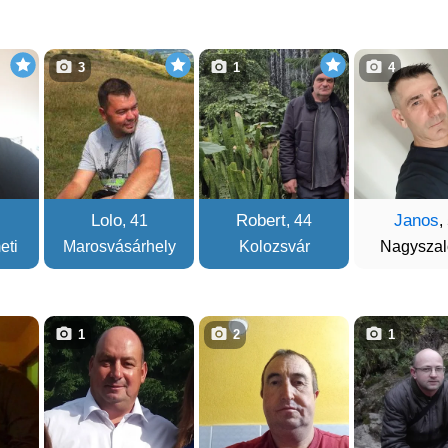
3
1
4
Lolo
Robert
Janos
, 41
, 44
,
eti
Marosvásárhely
Kolozsvár
Nagyszal
1
2
1