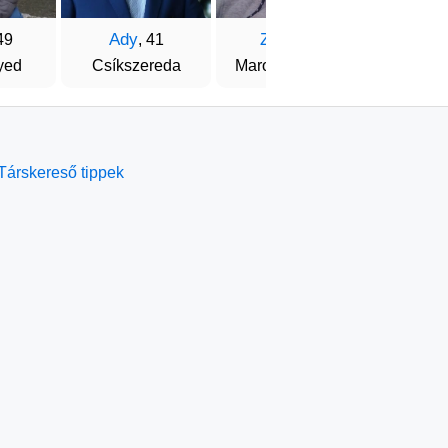
Ady
Zsolt
Attil
49
, 41
, 50
yed
Csíkszereda
Marosvásárhely
Par
Társkereső tippek