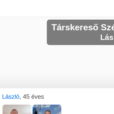
Társkereső Sz
Lász
László
, 45 éves