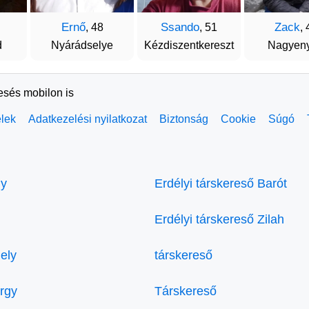
Ernő
Ssando
Zack
, 48
, 51
, 
d
Nyárádselye
Kézdiszentkereszt
Nagyen
resés mobilon is
elek
Adatkezelési nyilatkozat
Biztonság
Cookie
Súgó
ly
Erdélyi társkereső Barót
Erdélyi társkereső Zilah
ely
társkereső
örgy
Társkereső