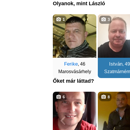
Olyanok, mint László
1
3
Ferike
István
, 46
, 49
Marosvásárhely
Szatmárném
Őket már láttad?
6
8