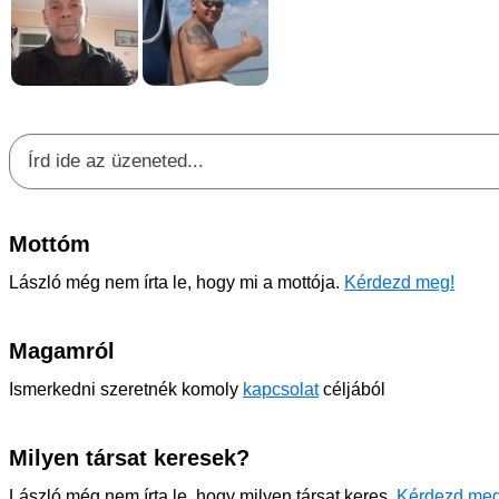
Mottóm
László még nem írta le, hogy mi a mottója.
Kérdezd meg!
Magamról
Ismerkedni szeretnék komoly
kapcsolat
céljából
Milyen társat keresek?
László még nem írta le, hogy milyen társat keres.
Kérdezd meg