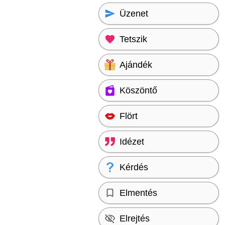
Üzenet
Tetszik
Ajándék
Köszöntő
Flört
Idézet
Kérdés
Elmentés
Elrejtés