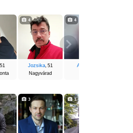
4
4
14
Jozsika
Attila
Fere
 51
, 51
, 49
onta
Nagyvárad
Arad
Marosvá
3
1
3