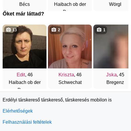
Bécs
Haibach ob der
Wörgl
Donau
Őket már láttad?
13
2
1
Edit
Kriszta
Jska
, 46
, 46
, 45
Haibach ob der
Schwechat
Bregenz
Donau
Erdélyi társkereső társkereső, társkeresés mobilon is
Elérhetőségek
Felhasználási feltételek