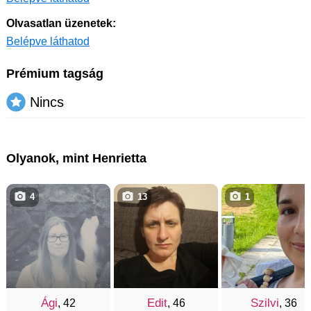
Olvasatlan üzenetek:
Belépve láthatod
Prémium tagság
Nincs
Olyanok, mint Henrietta
4
13
1
Ági
Edit
Szilvi
, 42
, 46
, 36