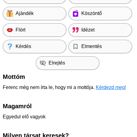
Ajándék
Köszöntő
Flört
Idézet
Kérdés
Elmentés
Elrejtés
Mottóm
Ferenc még nem írta le, hogy mi a mottója.
Kérdezd meg!
Magamról
Egyedul elő vagyok
Milyen társat keresek?