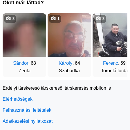
Őket már láttad?
3
1
3
Sándor
Károly
Ferenc
, 68
, 64
, 59
Zenta
Szabadka
Torontáltorda
Erdélyi társkereső társkereső, társkeresés mobilon is
Elérhetőségek
Felhasználási feltételek
Adatkezelési nyilatkozat