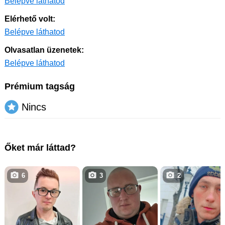
Belépve láthatod
Elérhető volt:
Belépve láthatod
Olvasatlan üzenetek:
Belépve láthatod
Prémium tagság
Nincs
Őket már láttad?
6
3
2