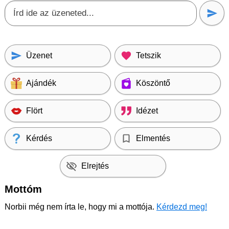
Üzenet
Tetszik
Ajándék
Köszöntő
Flört
Idézet
Kérdés
Elmentés
Elrejtés
Mottóm
Norbii még nem írta le, hogy mi a mottója.
Kérdezd meg!