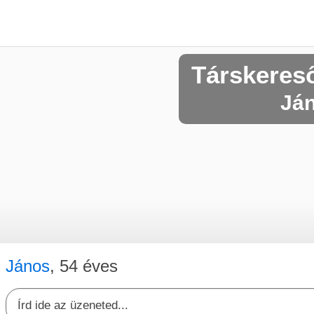
Társkeres
Ján
János
, 54 éves