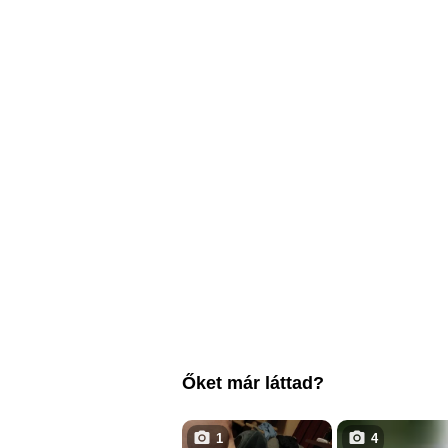
Őket már láttad?
1
4