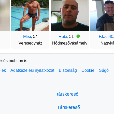
Misi
Robi
F.laci40
7
, 54
, 51
Veresegyház
Hódmezővásárhely
Nagyká
resés mobilon is
elek
Adatkezelési nyilatkozat
Biztonság
Cookie
Súgó
társkereső
Társkereső