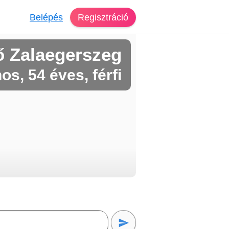
Belépés
Regisztráció
ő Zalaegerszeg
os, 54 éves, férfi