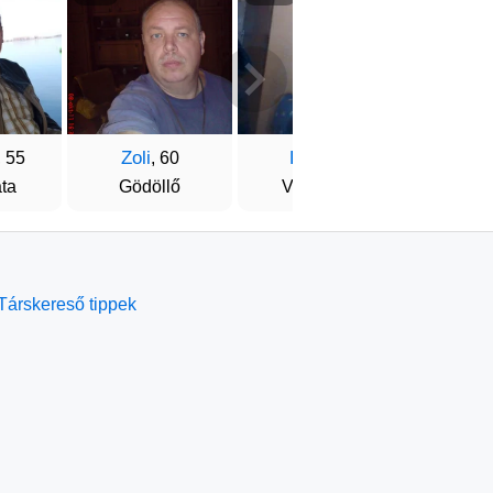
Zoli
Laci
Feri
, 55
, 60
, 59
ta
Gödöllő
Veszprém
Tápió
Társkereső tippek