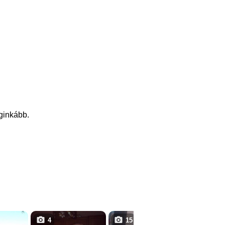
eginkább.
4
15
3