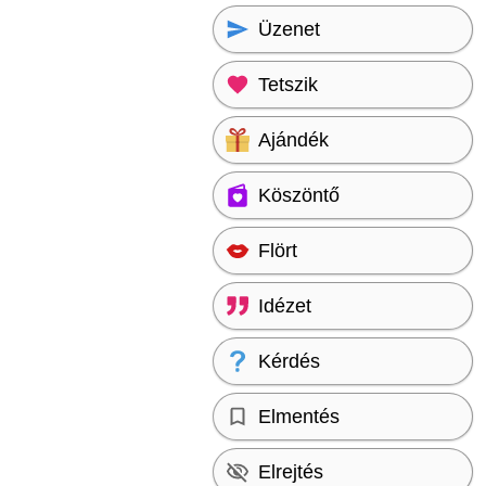
Üzenet
Tetszik
Ajándék
Köszöntő
Flört
Idézet
Kérdés
Elmentés
Elrejtés