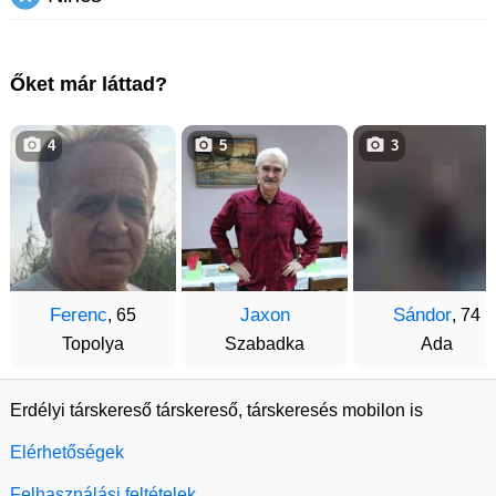
Őket már láttad?
4
5
3
Ferenc
Jaxon
Sándor
, 65
, 74
Topolya
Szabadka
Ada
Erdélyi társkereső társkereső, társkeresés mobilon is
Elérhetőségek
Felhasználási feltételek