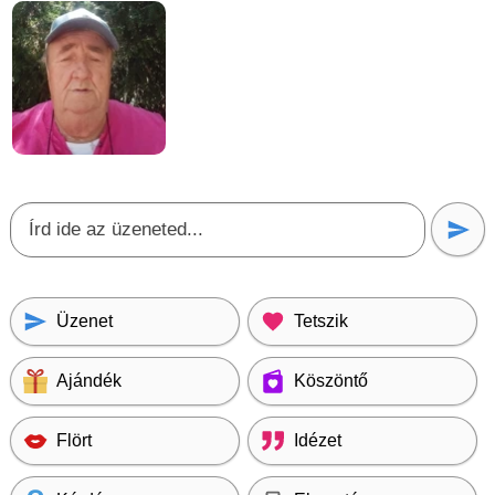
Üzenet
Tetszik
Ajándék
Köszöntő
Flört
Idézet