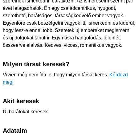
szeretnék ismerkedni, barátkozni. Az ismerőseim szerint pár
évet letagadhatok. Én egy családcentrikus, nyugodt,
szerethető, barátságos, társaságkedvelő ember vagyok.
Egyenlőre csak beszélgetni vagyok itt, ismerkedni és kiderül,
hogy lesz-e ennél több. Szeretek új embereket megismerni
és új dolgokat tanulni. Egymásra hangolódás, jelenlét,
összeérve elalvás. Kedves, vicces, romantikus vagyok.
Milyen társat keresek?
Vivien még nem írta le, hogy milyen társat keres.
Kérdezd
meg!
Akit keresek
Új barátokat keresek.
Adataim