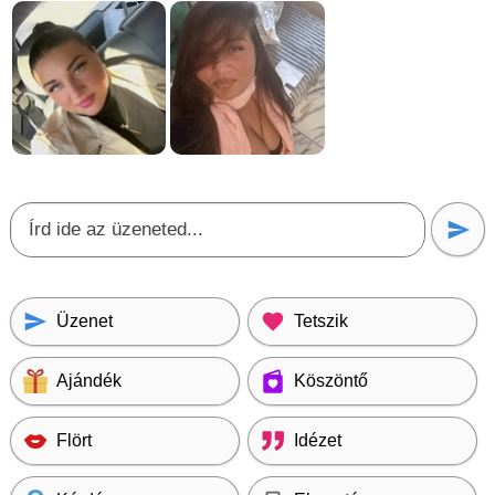
Üzenet
Tetszik
Ajándék
Köszöntő
Flört
Idézet