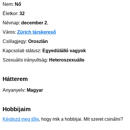
Nem:
Nő
Életkor:
32
Névnap:
december 2.
Város:
Zürich társkereső
Csillagjegy:
Oroszlán
Kapcsolati státusz:
Egyedülálló vagyok
Szexuális irányultság:
Heteroszexuális
Hátterem
Anyanyelv:
Magyar
Hobbijaim
Kérdezd meg tőle
, hogy mik a hobbijai. Mit szeret csinálni?