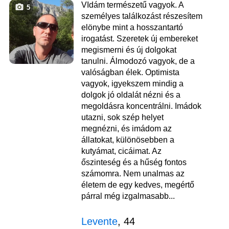
VIdám természetű vagyok. A
5
személyes találkozást részesítem
elönybe mint a hosszantartó
irogatást. Szeretek új embereket
megismerni és új dolgokat
tanulni. Álmodozó vagyok, de a
valóságban élek. Optimista
vagyok, igyekszem mindig a
dolgok jó oldalát nézni és a
megoldásra koncentrálni. Imádok
utazni, sok szép helyet
megnézni, és imádom az
állatokat, különösebben a
kutyámat, cicáimat. Az
őszinteség és a hűség fontos
számomra. Nem unalmas az
életem de egy kedves, megértő
párral még izgalmasabb...
Levente
, 44