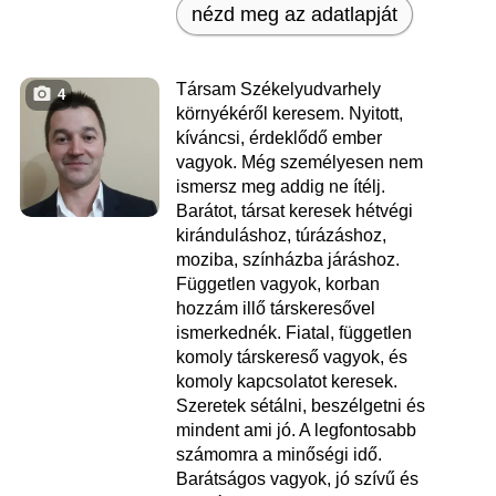
nézd meg az adatlapját
Társam Székelyudvarhely
4
környékéről keresem. Nyitott,
kíváncsi, érdeklődő ember
vagyok. Még személyesen nem
ismersz meg addig ne ítélj.
Barátot, társat keresek hétvégi
kiránduláshoz, túrázáshoz,
moziba, színházba járáshoz.
Független vagyok, korban
hozzám illő társkeresővel
ismerkednék. Fiatal, független
komoly társkereső vagyok, és
komoly kapcsolatot keresek.
Szeretek sétálni, beszélgetni és
mindent ami jó. A legfontosabb
számomra a minőségi idő.
Barátságos vagyok, jó szívű és