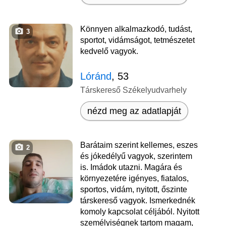
Könnyen alkalmazkodó, tudást,
3
sportot, vidámságot, tetmészetet
kedvelő vagyok.
Lóránd
, 53
Társkereső Székelyudvarhely
nézd meg az adatlapját
Barátaim szerint kellemes, eszes
2
és jókedélyű vagyok, szerintem
is. Imádok utazni. Magára és
környezetére igényes, fiatalos,
sportos, vidám, nyitott, őszinte
társkereső vagyok. Ismerkednék
komoly kapcsolat céljából. Nyitott
személyiségnek tartom magam,