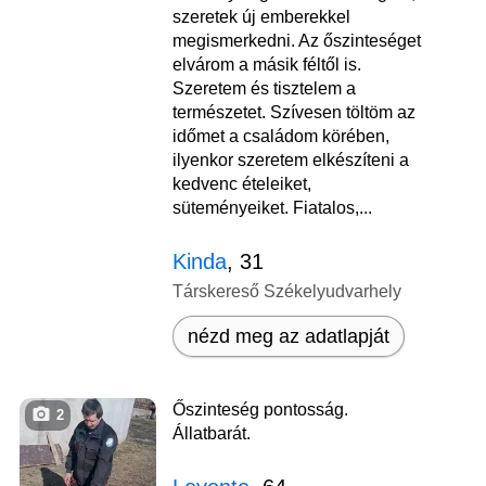
szeretek új emberekkel
megismerkedni. Az őszinteséget
elvárom a másik féltől is.
Szeretem és tisztelem a
természetet. Szívesen töltöm az
időmet a családom körében,
ilyenkor szeretem elkészíteni a
kedvenc ételeiket,
süteményeiket. Fiatalos,...
Kinda
, 31
Társkereső Székelyudvarhely
nézd meg az adatlapját
Őszinteség pontosság.
2
Állatbarát.