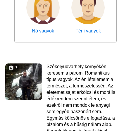
Nő vagyok
Férfi vagyok
Székelyudvarhely környékén
3
keresem a párom. Romantikus
típus vagyok. Az én lételemem a
természet, a természetesség. Az
életemet saját erkölcsi és morális
értékrendem szerint élem, és
ezekről nem mondok le anyagi
sem egyéb haszonért sem.
Egymás kölcsönös elfogadása, a
bizalom és a hűség nálam alap.
Szeretnék egy jó társat akivel