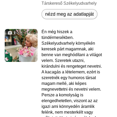
Társkereső Székelyudvarhely
nézd meg az adatlapját
Én még hiszek a
1
tündérmesékben.
Székelyudvarhely környékén
keresek párt magamnak, aki
benne van meghódítani a világot
velem. Szeretek utazni,
kirándulni és rengeteget nevetni.
A kacagás a lételemem, ezért is
szeretnék egy humoros társat
magam mellé, aki képes
megnevettetni és nevetni velem.
Persze a komolyság is
elengedhetetlen, viszont az az
igazi ami könnyedén áramlik
felénk, nem mesterkélt vagy