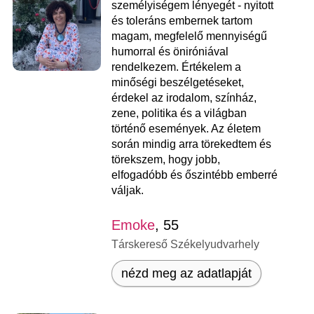
személyiségem lényegét - nyitott
és toleráns embernek tartom
magam, megfelelő mennyiségű
humorral és öniróniával
rendelkezem. Értékelem a
minőségi beszélgetéseket,
érdekel az irodalom, színház,
zene, politika és a világban
történő események. Az életem
során mindig arra törekedtem és
törekszem, hogy jobb,
elfogadóbb és őszintébb emberré
váljak.
Emoke
, 55
Társkereső Székelyudvarhely
nézd meg az adatlapját