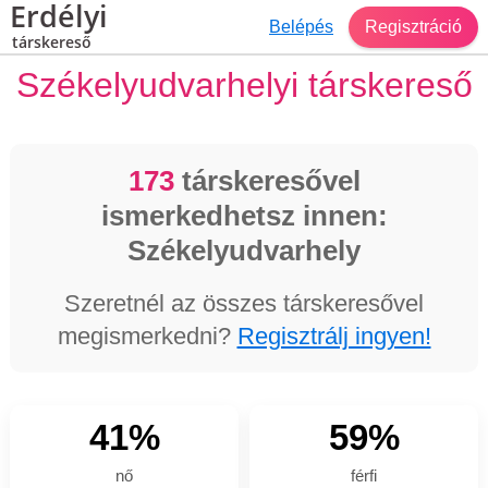
Erdélyi
Belépés
Regisztráció
társkereső
Székelyudvarhelyi társkereső
173
társkeresővel
ismerkedhetsz innen:
Székelyudvarhely
Szeretnél az összes társkeresővel
megismerkedni?
Regisztrálj ingyen!
41%
59%
nő
férfi