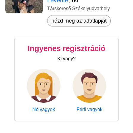
Levente
, 64
Társkereső Székelyudvarhely
nézd meg az adatlapját
Ingyenes regisztráció
Ki vagy?
Nő vagyok
Férfi vagyok