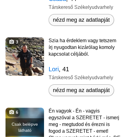
Társkereső Székelyudvarhely
nézd meg az adatlapját
Szia ha érdeklem vagy tetszem
3
írj nyugodtan kizárólag komoly
kapcsolat céljából.
Lori
, 41
Társkereső Székelyudvarhely
nézd meg az adatlapját
Én vagyok - Én - vagyis
6
egyszóval a SZERETET - ismerj
Csak belépve
meg - megtudod és érezni is
látható
fogod a SZERETET - emet!