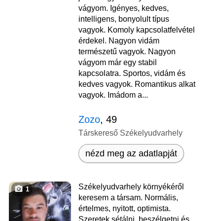
vágyom. Igényes, kedves,
intelligens, bonyolult típus
vagyok. Komoly kapcsolatfelvétel
érdekel. Nagyon vidám
természetű vagyok. Nagyon
vágyom már egy stabil
kapcsolatra. Sportos, vidám és
kedves vagyok. Romantikus alkat
vagyok. Imádom a...
Zozo
, 49
Társkereső Székelyudvarhely
nézd meg az adatlapját
Székelyudvarhely környékéről
1
keresem a társam. Normális,
értelmes, nyitott, optimista.
Szeretek sétálni, beszélgetni és