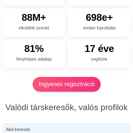
88M+
698e+
elküldött üzenet
ember kipróbálta
81%
17 éve
fényképes adatlap
segítünk
Ingyenes regisztráció
Valódi társkeresők, valós profilok
Akit keresek