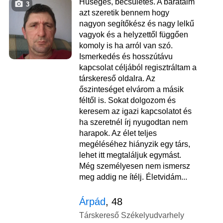
Hűséges, becsületes. A barátaim
3
azt szeretik bennem hogy
nagyon segítőkész és nagy lelkű
vagyok és a helyzettől függően
komoly is ha arról van szó.
Ismerkedés és hosszútávu
kapcsolat céljából regisztráltam a
társkereső oldalra. Az
őszinteséget elvárom a másik
féltől is. Sokat dolgozom és
keresem az igazi kapcsolatot és
ha szeretnél írj nyugodtan nem
harapok. Az élet teljes
megéléséhez hiányzik egy társ,
lehet itt megtaláljuk egymást.
Még személyesen nem ismersz
meg addig ne ítélj. Életvidám...
Árpád
, 48
Társkereső Székelyudvarhely