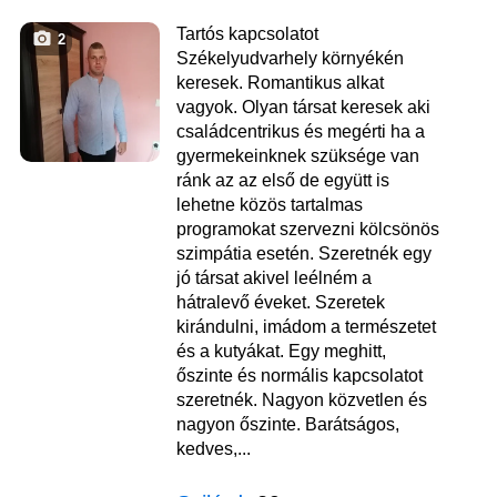
Tartós kapcsolatot
2
Székelyudvarhely környékén
keresek. Romantikus alkat
vagyok. Olyan társat keresek aki
családcentrikus és megérti ha a
gyermekeinknek szüksége van
ránk az az első de együtt is
lehetne közös tartalmas
programokat szervezni kölcsönös
szimpátia esetén. Szeretnék egy
jó társat akivel leélném a
hátralevő éveket. Szeretek
kirándulni, imádom a természetet
és a kutyákat. Egy meghitt,
őszinte és normális kapcsolatot
szeretnék. Nagyon közvetlen és
nagyon őszinte. Barátságos,
kedves,...