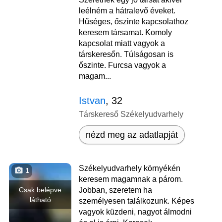
leélném a hátralevő éveket.
Hűséges, őszinte kapcsolathoz
keresem társamat. Komoly
kapcsolat miatt vagyok a
társkeresőn. Túlságosan is
őszinte. Furcsa vagyok a
magam...
Istvan
, 32
Társkereső Székelyudvarhely
nézd meg az adatlapját
Székelyudvarhely környékén
1
keresem magamnak a párom.
Csak belépve
Jobban, szeretem ha
látható
személyesen találkozunk. Képes
vagyok küzdeni, nagyot álmodni