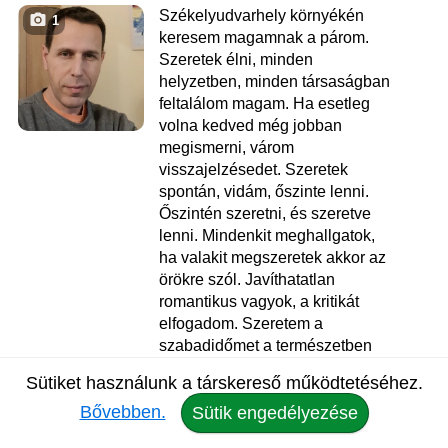
Székelyudvarhely környékén
1
keresem magamnak a párom.
Szeretek élni, minden
helyzetben, minden társaságban
feltalálom magam. Ha esetleg
volna kedved még jobban
megismerni, várom
visszajelzésedet. Szeretek
spontán, vidám, őszinte lenni.
Őszintén szeretni, és szeretve
lenni. Mindenkit meghallgatok,
ha valakit megszeretek akkor az
örökre szól. Javíthatatlan
romantikus vagyok, a kritikát
elfogadom. Szeretem a
szabadidőmet a természetben
eltölteni. Szerintem egy elég
Sütiket használunk a társkereső működtetéséhez.
normális ember vagyok.
Bővebben.
Őszinte...
Sütik engedélyezése