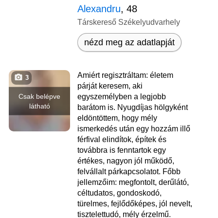
Alexandru
, 48
Társkereső Székelyudvarhely
nézd meg az adatlapját
Amiért regisztráltam: életem
3
párját keresem, aki
Csak belépve
egyszemélyben a legjobb
látható
barátom is. Nyugdíjas hölgyként
eldöntöttem, hogy mély
ismerkedés után egy hozzám illő
férfival elindítok, építek és
továbbra is fenntartok egy
értékes, nagyon jól működő,
felvállalt párkapcsolatot. Főbb
jellemzőim: megfontolt, derűlátó,
céltudatos, gondoskodó,
türelmes, fejlődőképes, jól nevelt,
tisztelettudó, mély érzelmű.