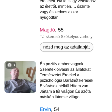
erőltetett. Ha te is így vélekedsz
az életről, mint én…. őszinte
vagy és kedves akkor
nyugodtan...
Magdó
, 55
Társkereső Székelyudvarhely
nézd meg az adatlapját
Én pozitív ember vagyok
3
Szeretek olvasni az állatokat
Természetet Érdekel a
pszichológia Barátnőt keresek
Elvárások nélkül Hitem van
Jártam a túl világon És azóta
máskép látom e világot
Ervin
, 54