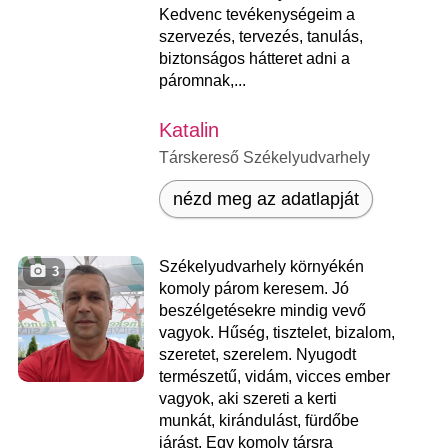
Kedvenc tevékenységeim a
szervezés, tervezés, tanulás,
biztonságos hátteret adni a
páromnak,...
Katalin
Társkereső Székelyudvarhely
nézd meg az adatlapját
Székelyudvarhely környékén
3
komoly párom keresem. Jó
beszélgetésekre mindig vevő
vagyok. Hűség, tisztelet, bizalom,
szeretet, szerelem. Nyugodt
természetű, vidám, vicces ember
vagyok, aki szereti a kerti
munkát, kirándulást, fürdőbe
járást. Egy komoly társra