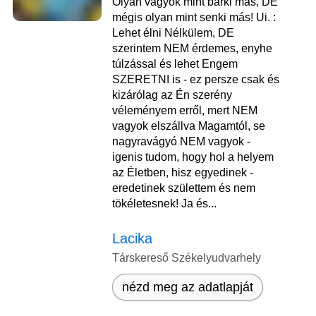
Olyan vagyok mint bárki más, DE
mégis olyan mint senki más! Ui. :
Lehet élni Nélkülem, DE
szerintem NEM érdemes, enyhe
túlzással és lehet Engem
SZERETNI is - ez persze csak és
kizárólag az Én szerény
véleményem erről, mert NEM
vagyok elszállva Magamtól, se
nagyravágyó NEM vagyok -
igenis tudom, hogy hol a helyem
az Életben, hisz egyedinek -
eredetinek születtem és nem
tökéletesnek! Ja és...
Lacika
Társkereső Székelyudvarhely
nézd meg az adatlapját