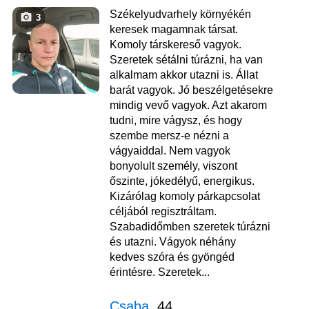
Székelyudvarhely környékén
3
keresek magamnak társat.
Komoly társkereső vagyok.
Szeretek sétálni túrázni, ha van
alkalmam akkor utazni is. Állat
barát vagyok. Jó beszélgetésekre
mindig vevő vagyok. Azt akarom
tudni, mire vágysz, és hogy
szembe mersz-e nézni a
vágyaiddal. Nem vagyok
bonyolult személy, viszont
őszinte, jókedélyű, energikus.
Kizárólag komoly párkapcsolat
céljából regisztráltam.
Szabadidőmben szeretek túrázni
és utazni. Vágyok néhány
kedves szóra és gyöngéd
érintésre. Szeretek...
Csaba
, 44