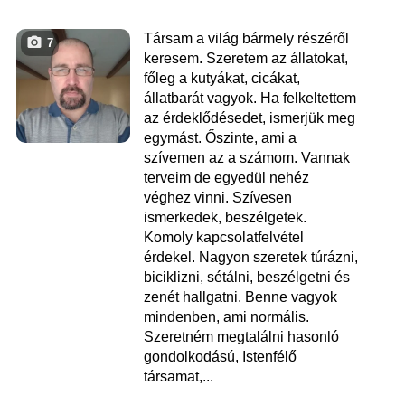
Társam a világ bármely részéről
7
keresem. Szeretem az állatokat,
főleg a kutyákat, cicákat,
állatbarát vagyok. Ha felkeltettem
az érdeklődésedet, ismerjük meg
egymást. Őszinte, ami a
szívemen az a számom. Vannak
terveim de egyedül nehéz
véghez vinni. Szívesen
ismerkedek, beszélgetek.
Komoly kapcsolatfelvétel
érdekel. Nagyon szeretek túrázni,
biciklizni, sétálni, beszélgetni és
zenét hallgatni. Benne vagyok
mindenben, ami normális.
Szeretném megtalálni hasonló
gondolkodású, Istenfélő
társamat,...