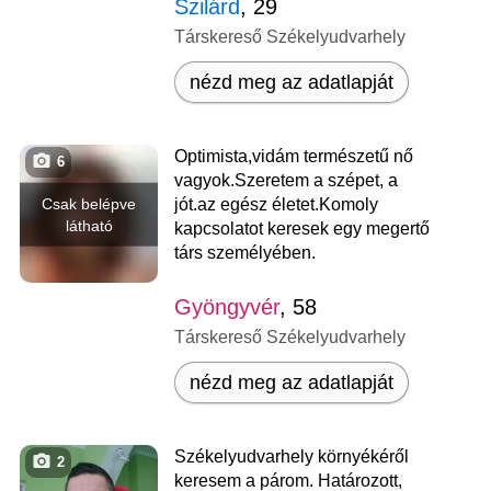
Szilárd
, 29
Társkereső Székelyudvarhely
nézd meg az adatlapját
Optimista,vidám természetű nő
6
vagyok.Szeretem a szépet, a
Csak belépve
jót.az egész életet.Komoly
látható
kapcsolatot keresek egy megertő
társ személyében.
Gyöngyvér
, 58
Társkereső Székelyudvarhely
nézd meg az adatlapját
Székelyudvarhely környékéről
2
keresem a párom. Határozott,