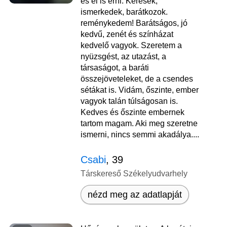
és el is érni. Keresek,
ismerkedek, barátkozok.
reménykedem! Barátságos, jó
kedvű, zenét és színházat
kedvelő vagyok. Szeretem a
nyüzsgést, az utazást, a
társaságot, a baráti
összejöveteleket, de a csendes
sétákat is. Vidám, őszinte, ember
vagyok talán túlságosan is.
Kedves és őszinte embernek
tartom magam. Aki meg szeretne
ismerni, nincs semmi akadálya....
Csabi
, 39
Társkereső Székelyudvarhely
nézd meg az adatlapját