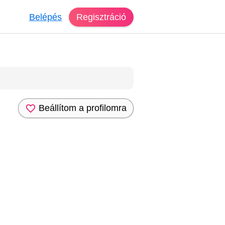
Belépés
Regisztráció
Beállítom a profilomra