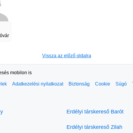
óvár
Vissza az előző oldalra
resés mobilon is
elek
Adatkezelési nyilatkozat
Biztonság
Cookie
Súgó
ly
Erdélyi társkereső Barót
Erdélyi társkereső Zilah