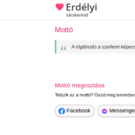
Erdélyi
társkereső
Mottó
A rögtönzés a szellemi képes
Mottó megosztása
Tetszik ez a mottó? Oszd meg ismerőseid
Facebook
Messenge