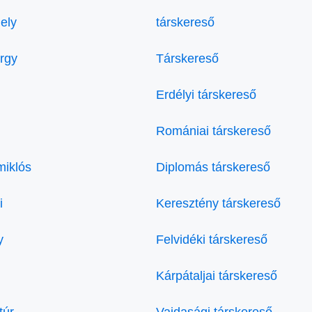
ely
társkereső
örgy
Társkereső
Erdélyi társkereső
Romániai társkereső
miklós
Diplomás társkereső
i
Keresztény társkereső
y
Felvidéki társkereső
Kárpátaljai társkereső
túr
Vajdasági társkereső