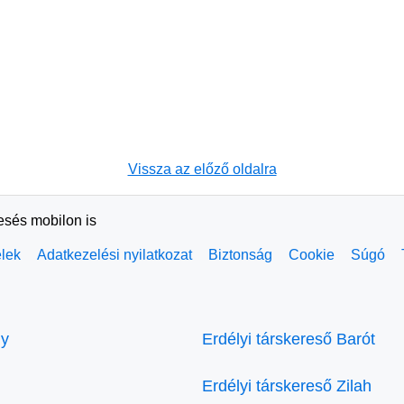
Vissza az előző oldalra
resés mobilon is
elek
Adatkezelési nyilatkozat
Biztonság
Cookie
Súgó
ly
Erdélyi társkereső Barót
Erdélyi társkereső Zilah