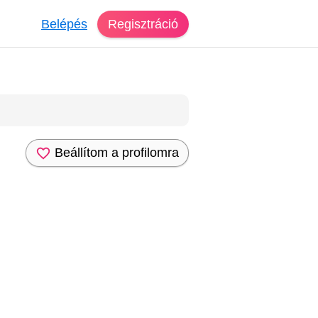
Belépés
Regisztráció
Beállítom a profilomra