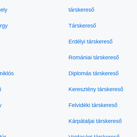
ely
társkereső
örgy
Társkereső
Erdélyi társkereső
Romániai társkereső
miklós
Diplomás társkereső
i
Keresztény társkereső
y
Felvidéki társkereső
Kárpátaljai társkereső
túr
Vajdasági társkereső