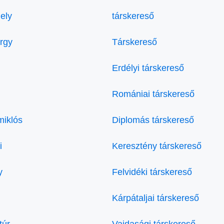
ely
társkereső
örgy
Társkereső
Erdélyi társkereső
Romániai társkereső
miklós
Diplomás társkereső
i
Keresztény társkereső
y
Felvidéki társkereső
Kárpátaljai társkereső
túr
Vajdasági társkereső