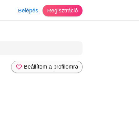
Belépés
Regisztráció
Beállítom a profilomra