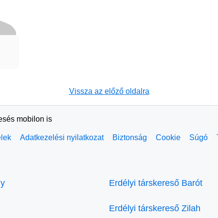
Vissza az előző oldalra
resés mobilon is
elek
Adatkezelési nyilatkozat
Biztonság
Cookie
Súgó
ly
Erdélyi társkereső Barót
Erdélyi társkereső Zilah