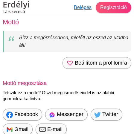
Erdélyi
Belépés
Regisztráció
társkereső
Mottó
Bízz a megérzésedben, mielőtt az eszed az utadba
áll!
Beállítom a profilomra
Mottó megosztása
Tetszik ez a mottó? Oszd meg ismerőseiddel is az alábbi
gombokra kattintva.
Facebook
Messenger
Twitter
Gmail
E-mail