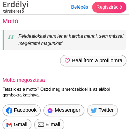
Erdélyi
Belépés
Regisztráció
társkereső
Mottó
Félideálokkal nem lehet harcba menni, sem mással
megértetni magunkat!
Beállítom a profilomra
Mottó megosztása
Tetszik ez a mottó? Oszd meg ismerőseiddel is az alábbi
gombokra kattintva.
Facebook
Messenger
Twitter
Gmail
E-mail