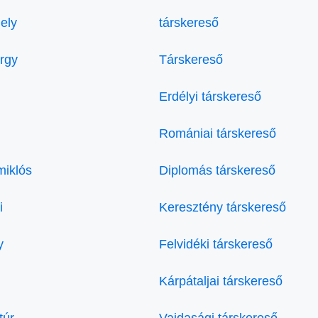
ely
társkereső
örgy
Társkereső
Erdélyi társkereső
Romániai társkereső
miklós
Diplomás társkereső
i
Keresztény társkereső
y
Felvidéki társkereső
Kárpátaljai társkereső
túr
Vajdasági társkereső