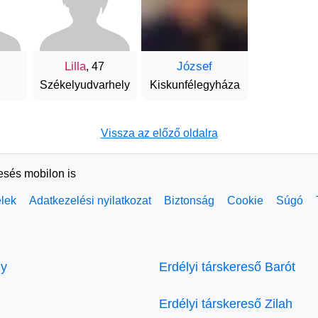
Lilla
József
, 47
Székelyudvarhely
Kiskunfélegyháza
Vissza az előző oldalra
resés mobilon is
elek
Adatkezelési nyilatkozat
Biztonság
Cookie
Súgó
ly
Erdélyi társkereső Barót
Erdélyi társkereső Zilah