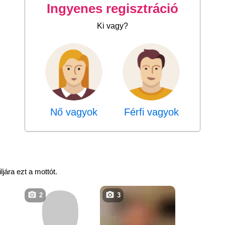
Ingyenes regisztráció
Ki vagy?
Nő vagyok
Férfi vagyok
ljára ezt a mottót.
2
3