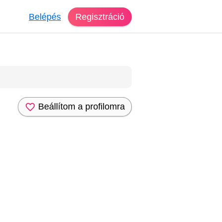
Belépés
Regisztráció
Beállítom a profilomra