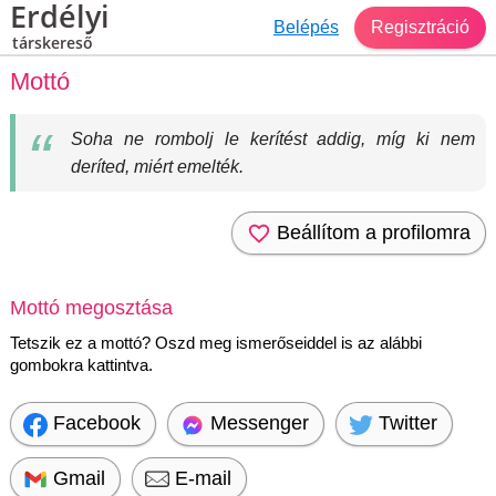
Erdélyi
Belépés
Regisztráció
társkereső
Mottó
Soha ne rombolj le kerítést addig, míg ki nem
deríted, miért emelték.
Beállítom a profilomra
Mottó megosztása
Tetszik ez a mottó? Oszd meg ismerőseiddel is az alábbi
gombokra kattintva.
Facebook
Messenger
Twitter
Gmail
E-mail