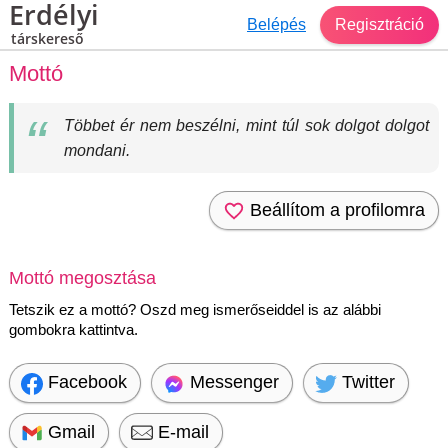
Erdélyi
Belépés
Regisztráció
társkereső
Mottó
Többet ér nem beszélni, mint túl sok dolgot dolgot
mondani.
Beállítom a profilomra
Mottó megosztása
Tetszik ez a mottó? Oszd meg ismerőseiddel is az alábbi
gombokra kattintva.
Facebook
Messenger
Twitter
Gmail
E-mail