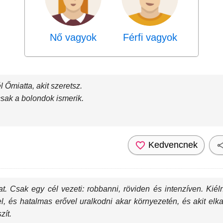
Nő vagyok
Férfi vagyok
 Őmiatta, akit szeretsz.
csak a bolondok ismerik.
Kedvencnek
t. Csak egy cél vezeti: robbanni, röviden és intenzíven. Kiél
l, és hatalmas erővel uralkodni akar környezetén, és akit elk
zít.