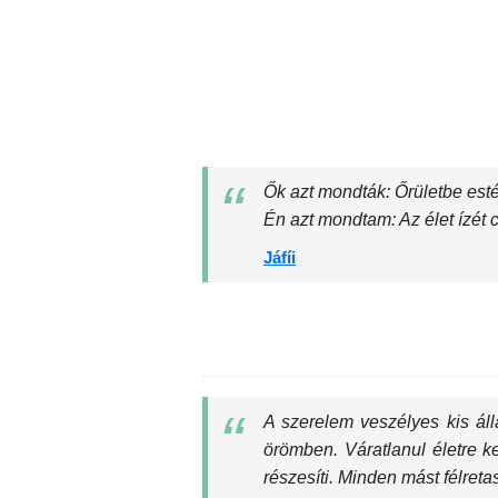
Ők azt mondták: Őrületbe estél
Én azt mondtam: Az élet ízét 
Jáfíi
A szerelem veszélyes kis álla
örömben. Váratlanul életre ke
részesíti. Minden mást félretas