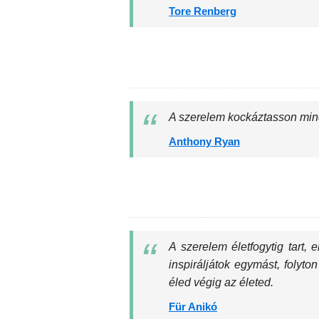
Tore Renberg
A szerelem kockáztasson min
Anthony Ryan
A szerelem életfogytig tart,
inspiráljátok egymást, folyt
éled végig az életed.
Für Anikó