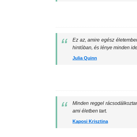
Ez az, amire egész életemben 
hintóban, és lénye minden ide
Julia Quinn
Minden reggel rácsodálkoztam
ami életben tart.
Kaposi Krisztina