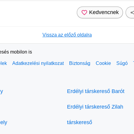
Kedvencnek
Vissza az előző oldalra
resés mobilon is
elek
Adatkezelési nyilatkozat
Biztonság
Cookie
Súgó
ly
Erdélyi társkereső Barót
Erdélyi társkereső Zilah
ely
társkereső