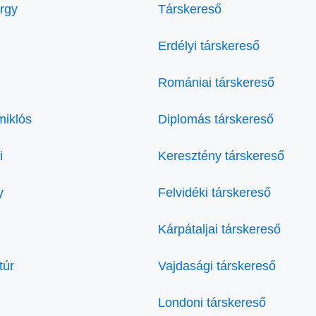
örgy
Társkereső
Erdélyi társkereső
Romániai társkereső
miklós
Diplomás társkereső
i
Keresztény társkereső
y
Felvidéki társkereső
Kárpátaljai társkereső
túr
Vajdasági társkereső
Londoni társkereső