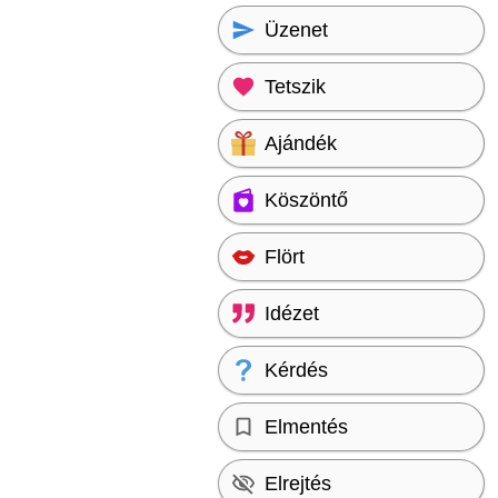
Üzenet
Tetszik
Ajándék
Köszöntő
Flört
Idézet
Kérdés
Elmentés
Elrejtés