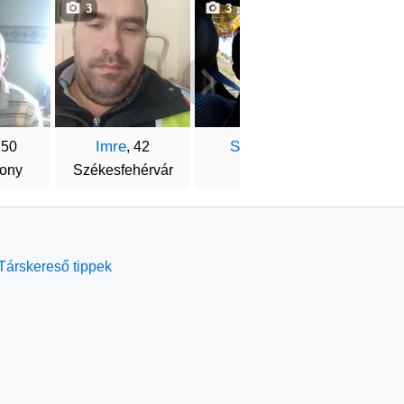
3
3
1
Imre
Sanya
Tub
 50
, 42
, 45
ony
Székesfehérvár
Fót
Buda
Társkereső tippek