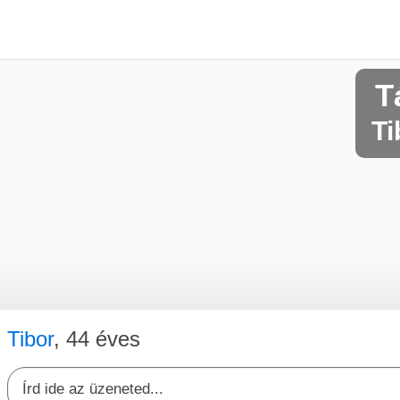
T
Ti
Tibor
, 44 éves