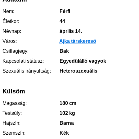
Nem:
Férfi
Életkor:
44
Névnap:
április 14.
Város:
Ajka társkereső
Csillagjegy:
Bak
Kapcsolati státusz:
Egyedülálló vagyok
Szexuális irányultság:
Heteroszexuális
Külsőm
Magasság:
180 cm
Testsúly:
102 kg
Hajszín:
Barna
Szemszín:
Kék