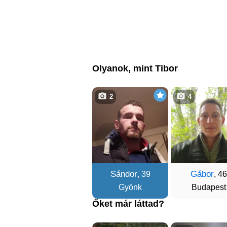
Olyanok, mint Tibor
2
4
Sándor
Gábor
, 39
, 46
Gyönk
Budapest
Őket már láttad?