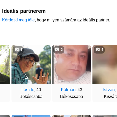
Ideális partnerem
Kérdezd meg tőle
, hogy milyen számára az ideális partner.
1
2
4
László
Kálmán
István
, 40
, 43
,
Békéscsaba
Békéscsaba
Kisvár