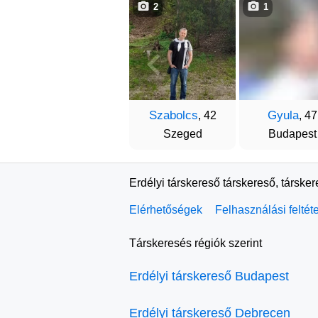
2
1
Szabolcs
Gyula
, 42
, 47
Szeged
Budapest
Erdélyi társkereső társkereső, társke
Elérhetőségek
Felhasználási feltét
Társkeresés régiók szerint
Erdélyi társkereső Budapest
Erdélyi társkereső Debrecen