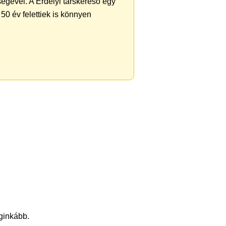
égével. A Erdélyi társkereső egy
50 év felettiek is könnyen
eginkább.