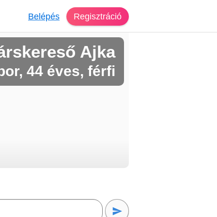
Belépés
Regisztráció
árskereső Ajka
bor, 44 éves, férfi