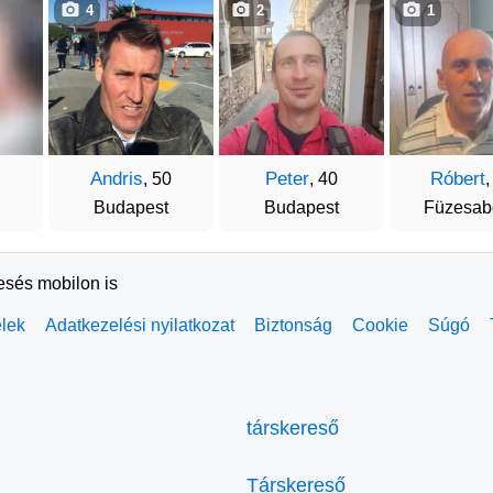
4
2
1
Andris
Peter
Róbert
, 50
, 40
,
Budapest
Budapest
Füzesab
resés mobilon is
elek
Adatkezelési nyilatkozat
Biztonság
Cookie
Súgó
társkereső
Társkereső