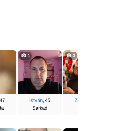
1
3
1
István
Zoltán
Jáno
 47
, 45
, 50
da
Sarkad
Doboz
Buda