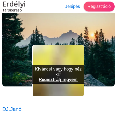
Erdélyi
Belépés
Regisztráció
társkereső
Társkereső Gödöllő
DJ.Janó
Kíváncsi vagy hogy néz
ki?
Regisztrálj ingyen!
DJ.Janó