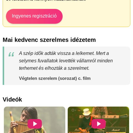
Ingyenes regisztráció
Mai kedvenc szerelmes idézetem
A szép idők adták vissza a lelkemet. Mert a
selymes fuvallatok levették vállamról minden
terhemet és elhozták a szerelmet.
Végtelen szerelem (sorozat) c. film
Videók