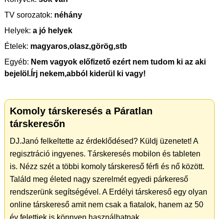
TV sorozatok:
néhány
Helyek:
a jó helyek
Ételek:
magyaros,olasz,görög,stb
Egyéb:
Nem vagyok előfizető ezért nem tudom ki az aki
bejelöl.Írj nekem,abból kiderül ki vagy!
Komoly társkeresés a Páratlan
társkeresőn
DJ.Janó felkeltette az érdeklődésed? Küldj üzenetet! A
regisztráció ingyenes. Társkeresés mobilon és tableten
is. Nézz szét a többi komoly társkereső férfi és nő között.
Találd meg életed nagy szerelmét egyedi párkereső
rendszerünk segítségével. A Erdélyi társkereső egy olyan
online társkereső amit nem csak a fiatalok, hanem az 50
év felettiek is könnyen használhatnak.