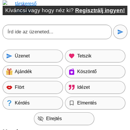
Kíváncsi vagy hogy néz ki?
Regisztrálj ingyen!
Üzenet
Tetszik
Ajándék
Köszöntő
Flört
Idézet
Kérdés
Elmentés
Elrejtés