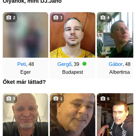
Olyanok, mint DJ.Janó
2
3
4
Peti
Gergő
Gábor
, 48
, 39
, 48
Eger
Budapest
Albertirsa
Őket már láttad?
5
1
6