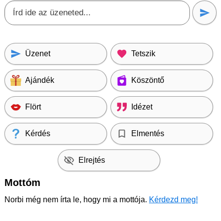
Üzenet
Tetszik
Ajándék
Köszöntő
Flört
Idézet
Kérdés
Elmentés
Elrejtés
Mottóm
Norbi még nem írta le, hogy mi a mottója.
Kérdezd meg!