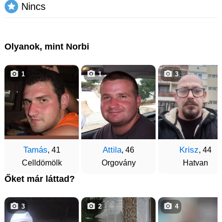
Nincs
Olyanok, mint Norbi
1
1
3
Tamás
Attila
Krisz
, 41
, 46
, 44
Celldömölk
Orgovány
Hatvan
Őket már láttad?
3
2
4