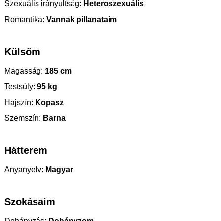
Szexuális irányultság:
Heteroszexuális
Romantika:
Vannak pillanataim
Külsőm
Magasság:
185 cm
Testsúly:
95 kg
Hajszín:
Kopasz
Szemszín:
Barna
Hátterem
Anyanyelv:
Magyar
Szokásaim
Dohányzás:
Dohányzom