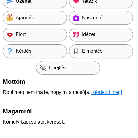
Üzenet
Tetszik
Ajándék
Köszöntő
Flört
Idézet
Kérdés
Elmentés
Elrejtés
Mottóm
Robi még nem írta le, hogy mi a mottója.
Kérdezd meg!
Magamról
Komoly kapcsolatot keresek.