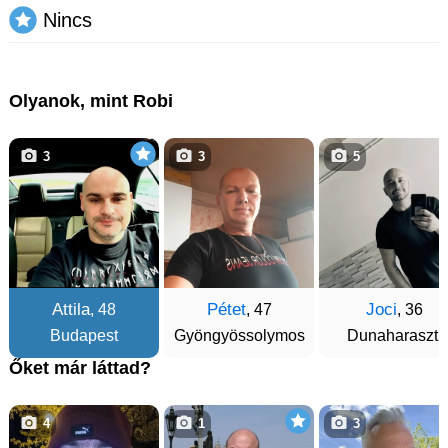
Nincs
Olyanok, mint Robi
3
3
5
Attila
Pétet
Joci
, 48
, 47
, 36
Budapest
Gyöngyössolymos
Dunaharaszti
Őket már láttad?
4
1
3