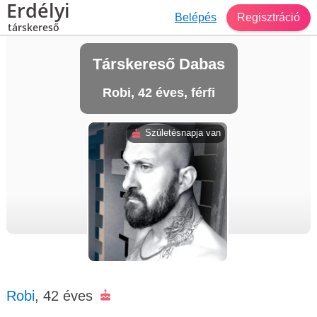
Erdélyi
Belépés
Regisztráció
társkereső
Társkereső Dabas
Robi, 42 éves, férfi
Születésnapja van
Robi
, 42 éves