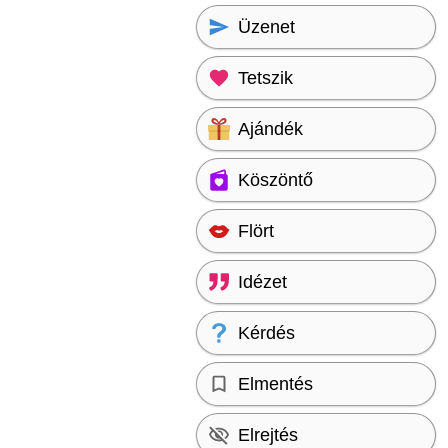
Üzenet
Tetszik
Ajándék
Köszöntő
Flört
Idézet
Kérdés
Elmentés
Elrejtés