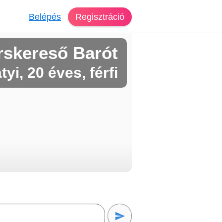
Belépés
Regisztráció
rskereső Barót
tyi, 20 éves, férfi