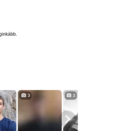
eginkább.
3
2
3