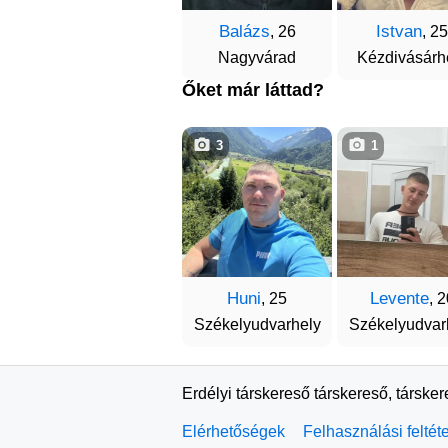
Balázs
Istvan
, 26
, 25
Nagyvárad
Kézdivásárh
Őket már láttad?
3
1
Huni
Levente
, 25
, 2
Székelyudvarhely
Székelyudvar
Erdélyi társkereső társkereső, társke
Elérhetőségek
Felhasználási feltét