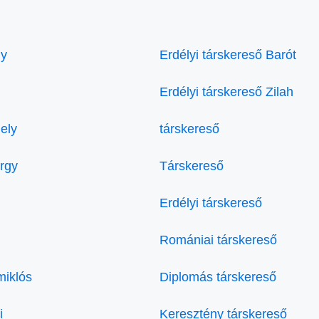
ly
Erdélyi társkereső Barót
Erdélyi társkereső Zilah
ely
társkereső
örgy
Társkereső
Erdélyi társkereső
Romániai társkereső
miklós
Diplomás társkereső
i
Keresztény társkereső