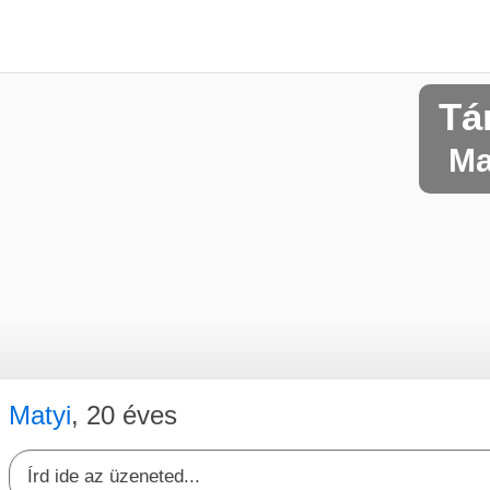
Tá
Ma
Matyi
, 20 éves