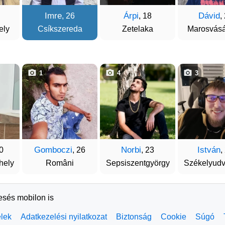
Imre
Árpi
Dávid
, 26
, 18
,
ely
Csíkszereda
Zetelaka
Marosvásá
1
4
3
Gomboczi
Norbi
István
0
, 26
, 23
,
hely
Români
Sepsiszentgyörgy
Székelyudv
resés mobilon is
elek
Adatkezelési nyilatkozat
Biztonság
Cookie
Súgó