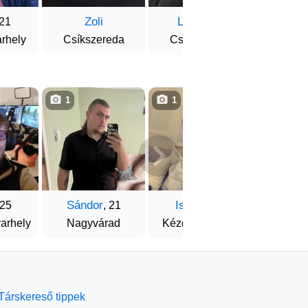
Zoli
Lajos
Rola
 21
, 18
rhely
Csíkszereda
Csíkszereda
Ar
1
1
1
Sándor
Istvan
Mod
 25
, 21
, 25
arhely
Nagyvárad
Kézdivásárhely
Szilág
Társkereső tippek