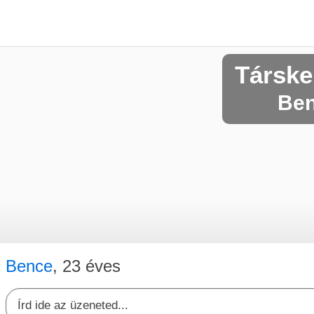
Társke
Ben
Bence
, 23 éves