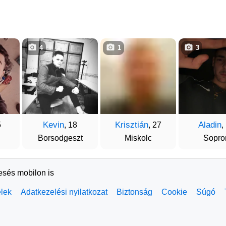
4
1
3
Kevin
Krisztián
Aladin
5
, 18
, 27
,
Borsodgeszt
Miskolc
Sopro
resés mobilon is
elek
Adatkezelési nyilatkozat
Biztonság
Cookie
Súgó