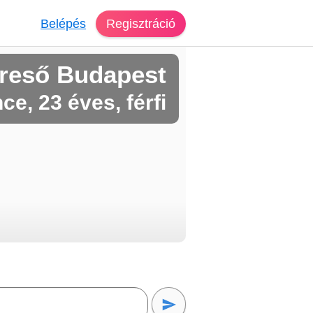
Belépés
Regisztráció
reső Budapest
ce, 23 éves, férfi