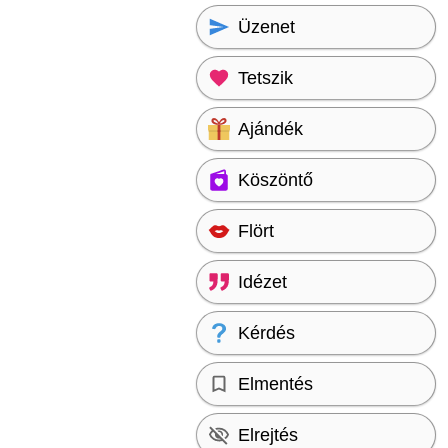
Üzenet
Tetszik
Ajándék
Köszöntő
Flört
Idézet
Kérdés
Elmentés
Elrejtés