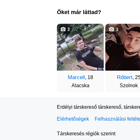
Őket már láttad?
2
3
Marcell
Róbert
, 18
, 2
Alacska
Szolnok
Erdélyi társkereső társkereső, társke
Elérhetőségek
Felhasználási feltét
Társkeresés régiók szerint