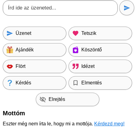
Üzenet
Tetszik
Ajándék
Köszöntő
Flört
Idézet
Kérdés
Elmentés
Elrejtés
Mottóm
Eszter még nem írta le, hogy mi a mottója.
Kérdezd meg!