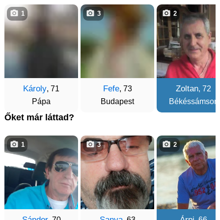
1
3
2
Károly
Fefe
Zoltan
, 71
, 73
, 72
Pápa
Budapest
Békéssámson
Őket már láttad?
1
3
2
Sándor
Sanya
Árpi
, 70
, 63
, 66