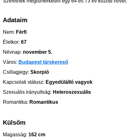
Szeretnék megismerkedni egy 64 és 73 év közötti nővel.
Adataim
Nem:
Férfi
Életkor:
67
Névnap:
november 5.
Város:
Budapest társkereső
Csillagjegy:
Skorpió
Kapcsolati státusz:
Egyedülálló vagyok
Szexuális irányultság:
Heteroszexuális
Romantika:
Romantikus
Külsőm
Magasság:
162 cm