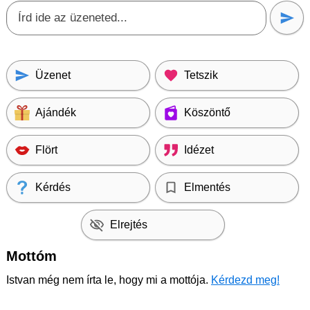
Üzenet
Tetszik
Ajándék
Köszöntő
Flört
Idézet
Kérdés
Elmentés
Elrejtés
Mottóm
Istvan még nem írta le, hogy mi a mottója.
Kérdezd meg!