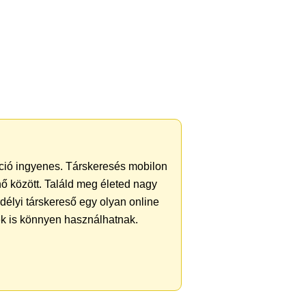
ráció ingyenes. Társkeresés mobilon
 nő között. Találd meg életed nagy
délyi társkereső egy olyan online
iek is könnyen használhatnak.