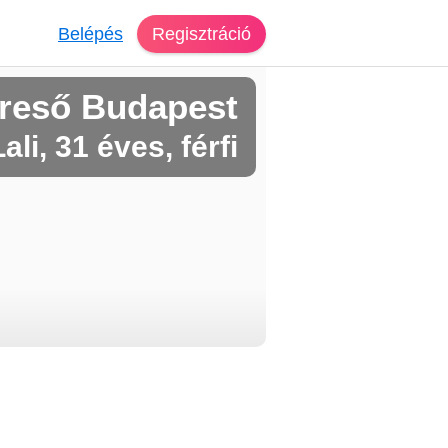
Belépés
Regisztráció
reső Budapest
Lali, 31 éves, férfi