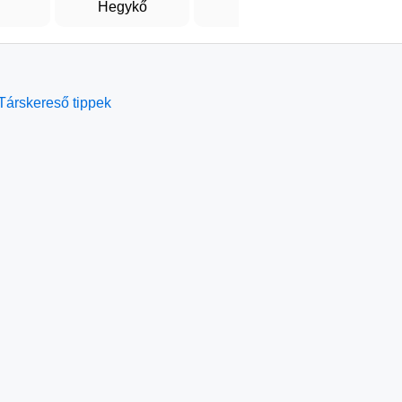
Hegykő
Győr
Gy
Társkereső tippek