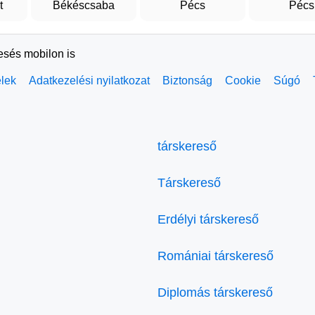
t
Békéscsaba
Pécs
Pécs
resés mobilon is
elek
Adatkezelési nyilatkozat
Biztonság
Cookie
Súgó
társkereső
Társkereső
Erdélyi társkereső
Romániai társkereső
Diplomás társkereső