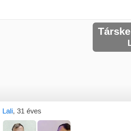
Társke
Lali
, 31 éves