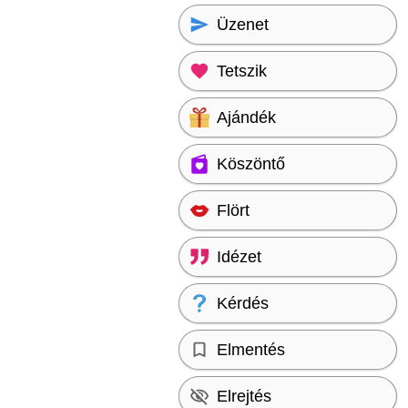
Üzenet
Tetszik
Ajándék
Köszöntő
Flört
Idézet
Kérdés
Elmentés
Elrejtés