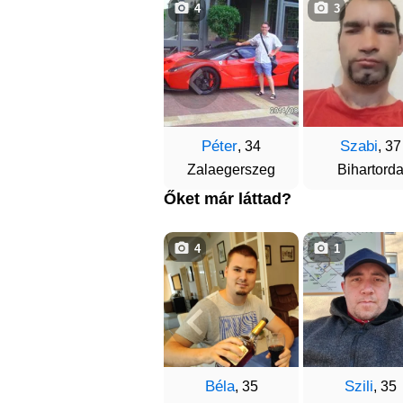
4
3
Péter
Szabi
, 34
, 37
Zalaegerszeg
Bihartord
Őket már láttad?
4
1
Béla
Szili
, 35
, 35