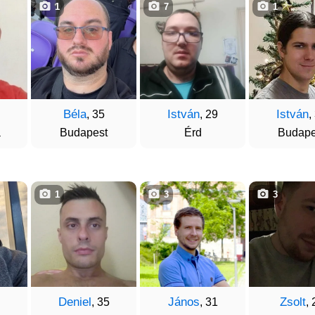
1
7
1
Béla
István
István
, 35
, 29
,
a
Budapest
Érd
Budape
1
3
3
Deniel
János
Zsolt
, 35
, 31
, 