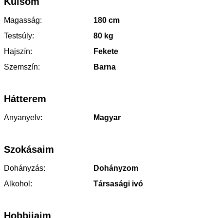
Külsőm
Magasság:
180 cm
Testsúly:
80 kg
Hajszín:
Fekete
Szemszín:
Barna
Hátterem
Anyanyelv:
Magyar
Szokásaim
Dohányzás:
Dohányzom
Alkohol:
Társasági ivó
Hobbijaim