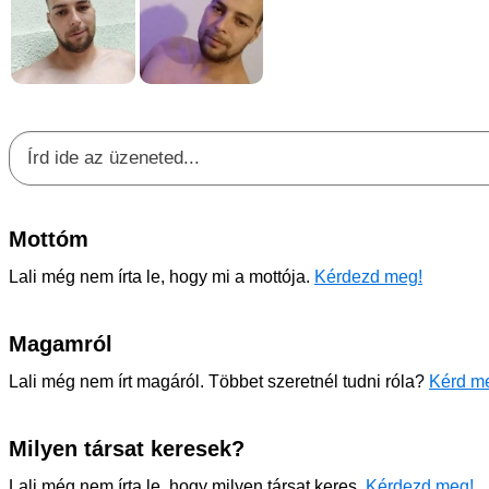
Mottóm
Lali még nem írta le, hogy mi a mottója.
Kérdezd meg!
Magamról
Lali még nem írt magáról. Többet szeretnél tudni róla?
Kérd me
Milyen társat keresek?
Lali még nem írta le, hogy milyen társat keres.
Kérdezd meg!