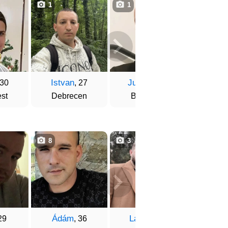
1
1
1
Istvan
Juhász
Győz
 30
, 27
, 36
st
Debrecen
Budapest
Tisza
8
3
3
Ádám
Laszlo
Balá
29
, 36
, 36