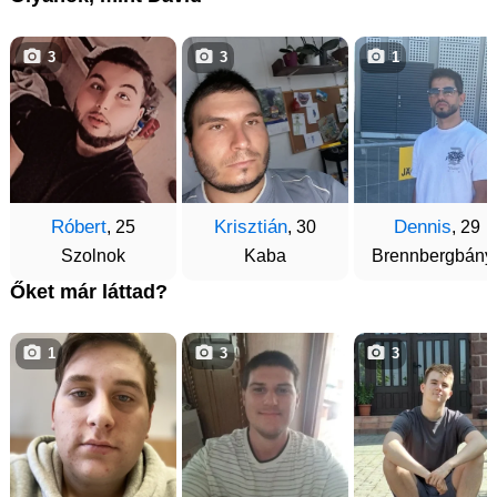
3
3
1
Róbert
Krisztián
Dennis
, 25
, 30
, 29
Szolnok
Kaba
Brennbergbány
Őket már láttad?
1
3
3