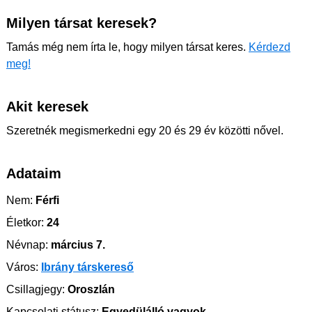
Milyen társat keresek?
Tamás még nem írta le, hogy milyen társat keres.
Kérdezd
meg!
Akit keresek
Szeretnék megismerkedni egy 20 és 29 év közötti nővel.
Adataim
Nem:
Férfi
Életkor:
24
Névnap:
március 7.
Város:
Ibrány társkereső
Csillagjegy:
Oroszlán
Kapcsolati státusz:
Egyedülálló vagyok