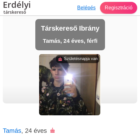
Erdélyi
Belépés
Regisztráció
társkereső
Társkereső Ibrány
Tamás, 24 éves, férfi
Születésnapja van
Tamás
, 24 éves