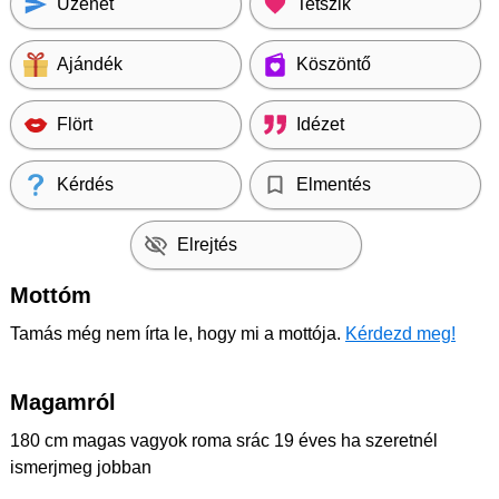
Üzenet
Tetszik
Ajándék
Köszöntő
Flört
Idézet
Kérdés
Elmentés
Elrejtés
Mottóm
Tamás még nem írta le, hogy mi a mottója.
Kérdezd meg!
Magamról
180 cm magas vagyok roma srác 19 éves ha szeretnél
ismerjmeg jobban