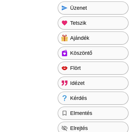
Üzenet
Tetszik
Ajándék
Köszöntő
Flört
Idézet
Kérdés
Elmentés
Elrejtés