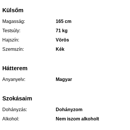
Külsőm
Magasság:
165 cm
Testsúly:
71 kg
Hajszín:
Vörös
Szemszín:
Kék
Hátterem
Anyanyelv:
Magyar
Szokásaim
Dohányzás:
Dohányzom
Alkohol:
Nem iszom alkoholt