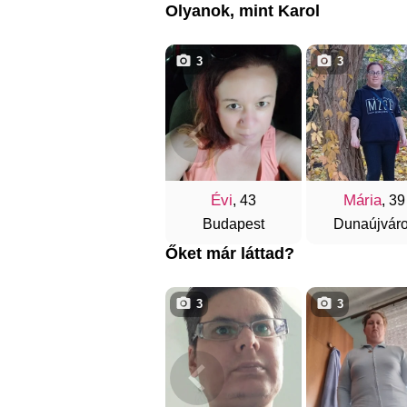
Olyanok, mint Karol
3
3
Évi
Mária
, 43
, 39
Budapest
Dunaújvár
Őket már láttad?
3
3