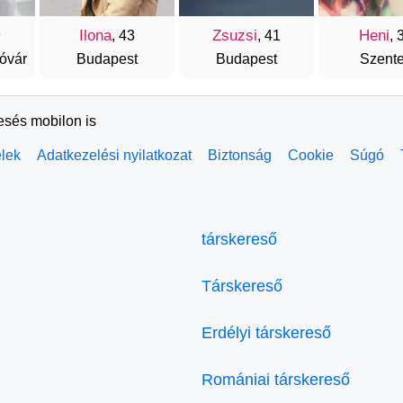
Ilona
Zsuzsi
Heni
9
, 43
, 41
, 
óvár
Budapest
Budapest
Szent
resés mobilon is
elek
Adatkezelési nyilatkozat
Biztonság
Cookie
Súgó
társkereső
Társkereső
Erdélyi társkereső
Romániai társkereső