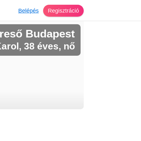
Belépés
Regisztráció
reső Budapest
arol, 38 éves, nő