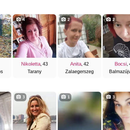
4
2
2
Nikoletta
Anita
Bocsi
, 43
, 42
,
os
Tarany
Zalaegerszeg
Balmazúj
3
1
3