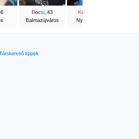
Bocsi
Kriszta
Alexan
36
, 43
, 36
es
Balmazújváros
Nyíregyháza
Bács
Társkereső tippek