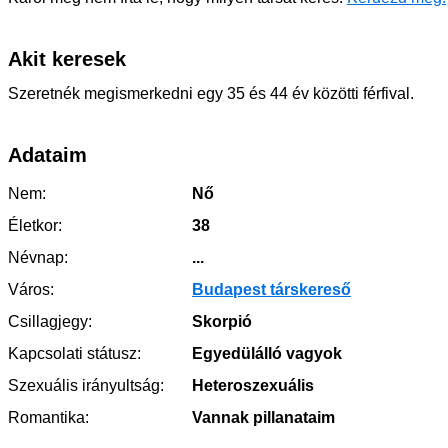
Akit keresek
Szeretnék megismerkedni egy 35 és 44 év közötti férfival.
Adataim
Nem:
Nő
Életkor:
38
Névnap:
...
Város:
Budapest társkereső
Csillagjegy:
Skorpió
Kapcsolati státusz:
Egyedülálló vagyok
Szexuális irányultság:
Heteroszexuális
Romantika:
Vannak pillanataim