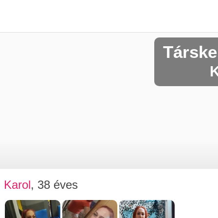
Társke
K
Karol
, 38 éves