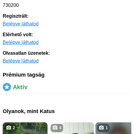
730200
Regisztrált:
Belépve láthatod
Elérhető volt:
Belépve láthatod
Olvasatlan üzenetek:
Belépve láthatod
Prémium tagság
Aktív
Olyanok, mint Katus
2
4
1