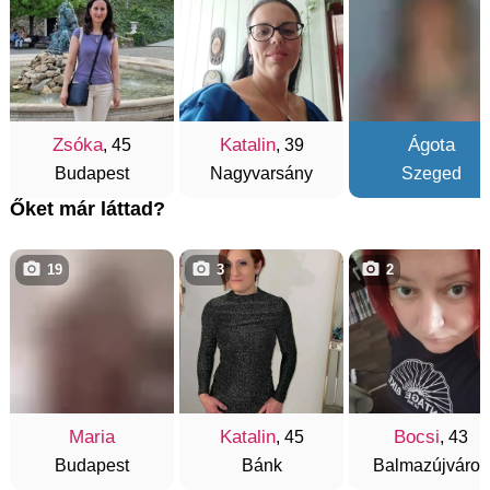
Zsóka
Katalin
Ágota
, 45
, 39
Budapest
Nagyvarsány
Szeged
Őket már láttad?
19
3
2
Maria
Katalin
Bocsi
, 45
, 43
Budapest
Bánk
Balmazújváros