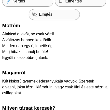
Kérdés
Elmentés
Elrejtés
Mottóm
Alakítsd a jövőt, ne csak várd!
A változás benned kezdődik.
Minden nap egy új lehetőség.
Merj hibázni, tanulj belőle!
Együtt messzebbre jutunk.
Magamról
Két kiskorú gyermek édesanyukája vagyok. Szeretek
olvasni, jókat főzni, kiárndulni, vagy csak ülni és este nézni a
csillagokat.
Milyen társat keresek?