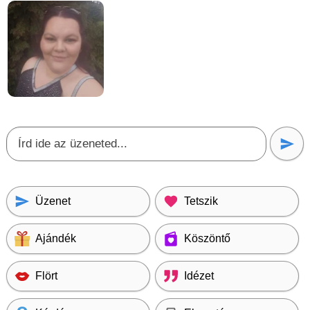
Üzenet
Tetszik
Ajándék
Köszöntő
Flört
Idézet