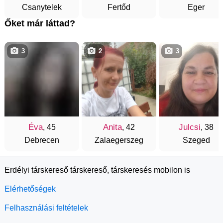
Csanytelek
Fertőd
Eger
Őket már láttad?
3
2
3
Éva
Anita
Julcsi
, 45
, 42
, 38
Debrecen
Zalaegerszeg
Szeged
Erdélyi társkereső társkereső, társkeresés mobilon is
Elérhetőségek
Felhasználási feltételek