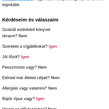
leginkább.
Kérdéseim és válaszaim
Szoktál esténként könyvet
olvasni?
Nem
Szereted a vígjátékokat?
Igen
Jól főzöl?
Igen
Pesszimista vagy?
Nem
Elérted már életed céljait?
Nem
Allergiás vagy valamire?
Nem
Bújós típus vagy?
Igen
Hiszel az időutazásban?
Nem