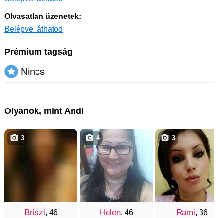
Olvasatlan üzenetek:
Belépve láthatod
Prémium tagság
Nincs
Olyanok, mint Andi
3
4
3
Briszi
Helen
Rami
, 46
, 46
, 36