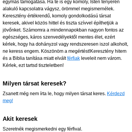
egymás támogatása. Ha te is egy komoly, Isten tenyerén
alakuló kapcsolatra vágysz, örömmel megismernélek.
Keresztény értékrendű, komoly gondolkodású társat
keresek, akivel közös hittel és tiszta szívvel építhetjük a
jövőnket. Számomra a mindennapokban nagyon fontos az
egészséges, káros szenvedélyektől mentes élet, ezért
kérlek, hogy ha dohányzol vagy rendszeresen iszol alkoholt,
ne keress engem. Köszönöm a megértést!Keresztény hitem
és a Biblia tanítása miatt elvált
férfiak
leveleit nem várom.
Kérlek, ezt tartsd tiszteletben!
Milyen társat keresek?
Zsanett még nem írta le, hogy milyen társat keres.
Kérdezd
meg!
Akit keresek
Szeretnék megismerkedni egy férfival.