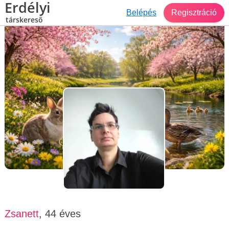
Erdélyi
Belépés
Regisztráció
társkereső
Társkereső Budapest
Zsanett, 44 éves, nő
Zsanett
, 44 éves