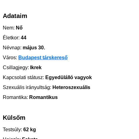
Adataim
Nem:
Nő
Életkor:
44
Névnap:
május 30.
Város:
Budapest társkereső
Csillagjegy:
Ikrek
Kapcsolati státusz:
Egyedülálló vagyok
Szexuális irányultság:
Heteroszexuális
Romantika:
Romantikus
Külsőm
Testsúly:
62 kg