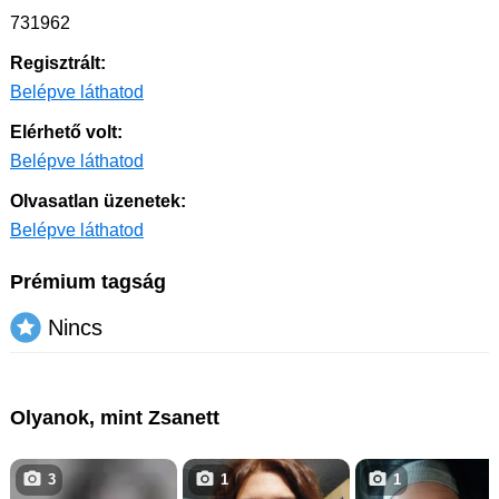
731962
Regisztrált:
Belépve láthatod
Elérhető volt:
Belépve láthatod
Olvasatlan üzenetek:
Belépve láthatod
Prémium tagság
Nincs
Olyanok, mint Zsanett
3
1
1