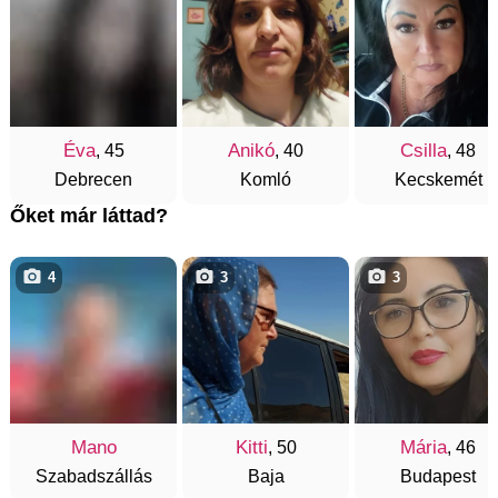
Éva
Anikó
Csilla
, 45
, 40
, 48
Debrecen
Komló
Kecskemét
Őket már láttad?
4
3
3
Mano
Kitti
Mária
, 50
, 46
Szabadszállás
Baja
Budapest