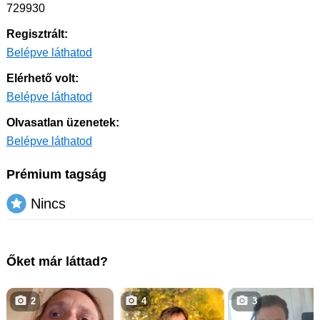
729930
Regisztrált:
Belépve láthatod
Elérhető volt:
Belépve láthatod
Olvasatlan üzenetek:
Belépve láthatod
Prémium tagság
Nincs
Őket már láttad?
2
4
3