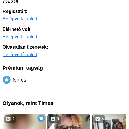
732334
Regisztrált:
Belépve láthatod
Elérhető volt:
Belépve láthatod
Olvasatlan üzenetek:
Belépve láthatod
Prémium tagság
Nincs
Olyanok, mint Timea
2
3
4