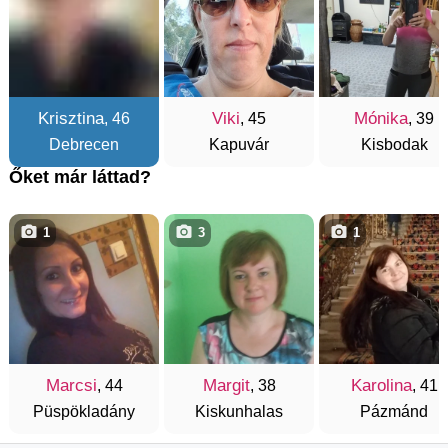
Krisztina
Viki
Mónika
, 46
, 45
, 39
Debrecen
Kapuvár
Kisbodak
Őket már láttad?
1
3
1
Marcsi
Margit
Karolina
, 44
, 38
, 41
Püspökladány
Kiskunhalas
Pázmánd