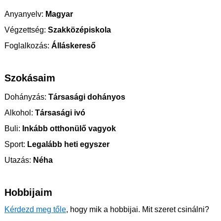
Anyanyelv:
Magyar
Végzettség:
Szakközépiskola
Foglalkozás:
Álláskereső
Szokásaim
Dohányzás:
Társasági dohányos
Alkohol:
Társasági ivó
Buli:
Inkább otthonülő vagyok
Sport:
Legalább heti egyszer
Utazás:
Néha
Hobbijaim
Kérdezd meg tőle
, hogy mik a hobbijai. Mit szeret csinálni?