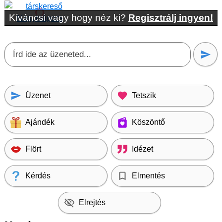
Kíváncsi vagy hogy néz ki?
Regisztrálj ingyen!
Üzenet
Tetszik
Ajándék
Köszöntő
Flört
Idézet
Kérdés
Elmentés
Elrejtés