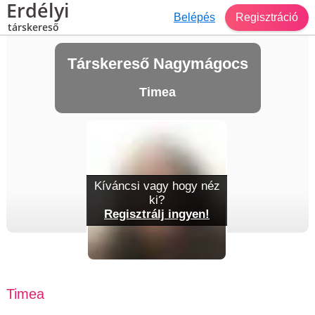
Erdélyi
Belépés
Regisztráció
társkereső
Társkereső Nagymágocs
Timea
Kíváncsi vagy hogy néz
ki?
Regisztrálj ingyen!
Timea