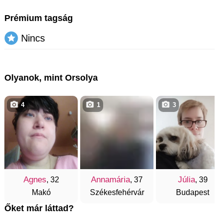
Prémium tagság
Nincs
Olyanok, mint Orsolya
4
1
3
Agnes
Annamária
Júlia
, 32
, 37
, 39
Makó
Székesfehérvár
Budapest
Őket már láttad?