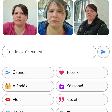
Üzenet
Tetszik
Ajándék
Köszöntő
Flört
Idézet