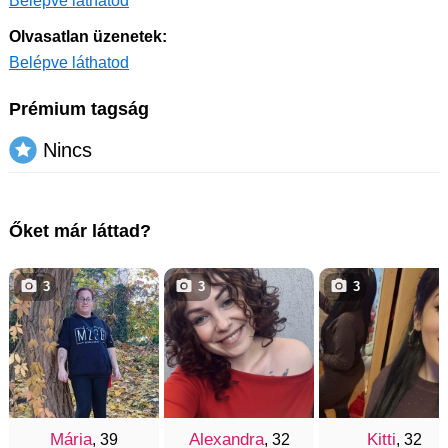
Belépve láthatod
Olvasatlan üzenetek:
Belépve láthatod
Prémium tagság
Nincs
Őket már láttad?
3
3
3
Mária
Alexandra
Kitti
, 39
, 32
, 32