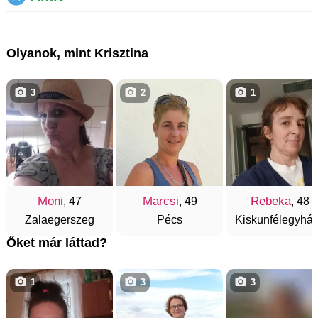
Olyanok, mint Krisztina
3
2
1
Moni
Marcsi
Rebeka
, 47
, 49
, 48
Zalaegerszeg
Pécs
Kiskunfélegyhá
Őket már láttad?
1
3
3