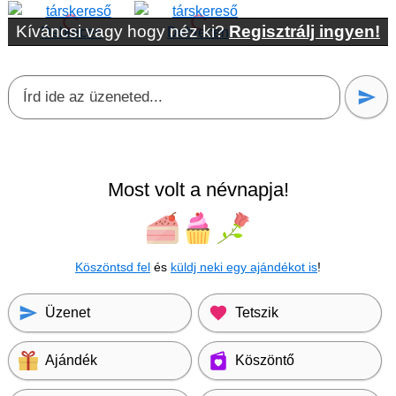
Kíváncsi vagy hogy néz ki?
Regisztrálj ingyen!
Most volt a névnapja!
Köszöntsd fel
és
küldj neki egy ajándékot is
!
Üzenet
Tetszik
Ajándék
Köszöntő