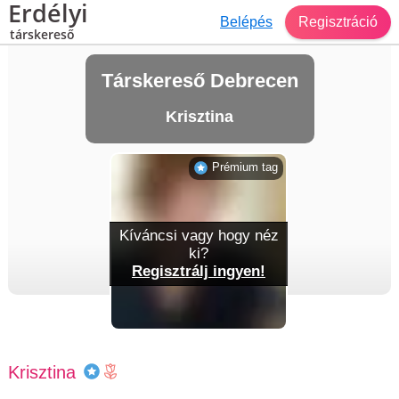
Erdélyi
Belépés
Regisztráció
társkereső
Társkereső Debrecen
Krisztina
Prémium tag
Kíváncsi vagy hogy néz
ki?
Regisztrálj ingyen!
Krisztina